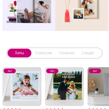
Хиты
Советуем
Новинки
Скидки
Хит
Хит
Хит