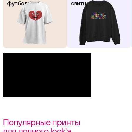
футболках
свитшотах
Популярные принты
для полного look'а