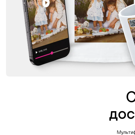
С
дос
Мультиф