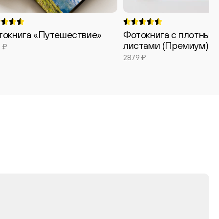
токнига «Путешествие»
Фотокнига с плотным
листами (Премиум)
 ₽
2879 ₽