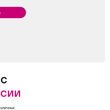
ь
 с
ссии
азличных