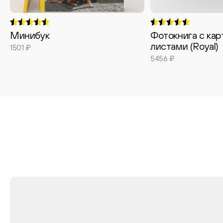
Минибук
Фотокнига с ка
листами (Royal)
1501 ₽
5456 ₽