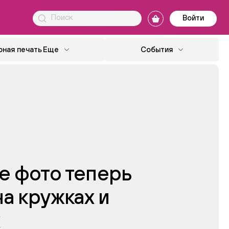
Войти
ная печать
Еще
События
 фото теперь
на кружках и