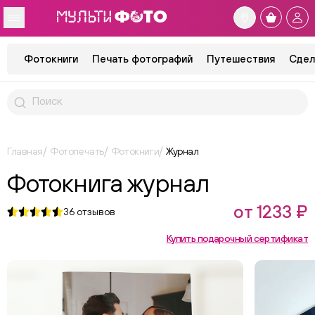
Фотокниги
Печать фотографий
Путешествия
Сдел
Главная
Фотопечать
Фотокниги
Журнал
Фотокнига журнал
от 1233 ₽
36
отзывов
Купить подарочный сертификат