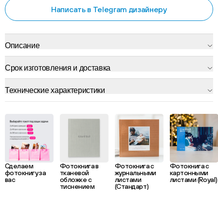
Написать в Telegram дизайнеру
Описание
Срок изготовления и доставка
Технические характеристики
Сделаем
Фотокнига в
Фотокнига с
Фотокнига с
фотокнигу за
тканевой
журнальными
картонными
вас
обложке с
листами
листами (Royal)
тиснением
(Стандарт)