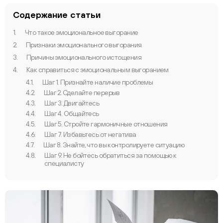
Содержание статьи
1.
Что такое эмоциональное выгорание
2.
Признаки эмоционального выгорания
3.
Причины эмоционального истощения
4.
Как справиться с эмоциональным выгоранием
4.1.
Шаг 1. Признайте наличие проблемы
4.2.
Шаг 2. Сделайте перерыв
4.3.
Шаг 3. Двигайтесь
4.4.
Шаг 4. Общайтесь
4.5.
Шаг 5. Стройте гармоничные отношения
4.6.
Шаг 7. Избавьтесь от негатива
4.7.
Шаг 8. Знайте, что вы контролируете ситуацию
4.8.
Шаг 9. Не бойтесь обратиться за помощью к
специалисту