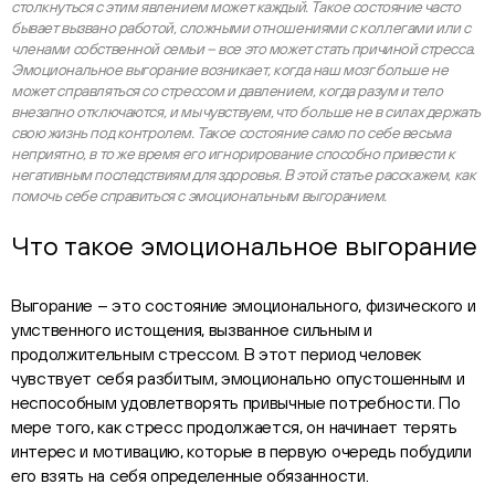
столкнуться с этим явлением может каждый. Такое состояние часто
бывает вызвано работой, сложными отношениями с коллегами или с
членами собственной семьи – все это может стать причиной стресса.
Эмоциональное выгорание возникает, когда наш мозг больше не
может справляться со стрессом и давлением, когда разум и тело
внезапно отключаются, и мы чувствуем, что больше не в силах держать
свою жизнь под контролем. Такое состояние само по себе весьма
неприятно, в то же время его игнорирование способно привести к
негативным последствиям для здоровья. В этой статье расскажем, как
помочь себе справиться с эмоциональным выгоранием.
Что такое эмоциональное выгорание
Выгорание – это состояние эмоционального, физического и
умственного истощения, вызванное сильным и
продолжительным стрессом. В этот период человек
чувствует себя разбитым, эмоционально опустошенным и
неспособным удовлетворять привычные потребности. По
мере того, как стресс продолжается, он начинает терять
интерес и мотивацию, которые в первую очередь побудили
его взять на себя определенные обязанности.