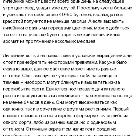
лилейнике может цвести всего один день, на следующее
утро цветовод увидит уже другой. Поскольку кусты большие
и умещают на себе около 40-50 бутонов, наслаждаться
красотой получится не меньше месяца. А если высадить
лилейники с разными периодами цветения, можно добиться
того, что на участке будет царить легкий ненавязчивый
аромат на протяжении нескольких месяцев.
Лилейники хоть и не прихотливы к условиям выращивания, не
стоит пренебрегать некоторыми правилами. Как уже было
сказано выше, данное растение может иметь разные
оттенки. Светлые лучше чувствуют себя на солнце, а
темные – наоборот, могут блекнуть и выцветать из-за
переизбытка света. Единственное правило для активного
роста и продуктивности лилейников – нахождение на солнце
не менее 6 часов в день. Они могут высаживаться как
одиночно, так и в сочетании с другими растениями. Первый
вариант называется солитером, а формируется он либо из
одного сорта, либо из разных видов, но с одинаковым
оттенком. Отличным вариантом является и создание
миксбордера – цветника, где сочетается несколько разных