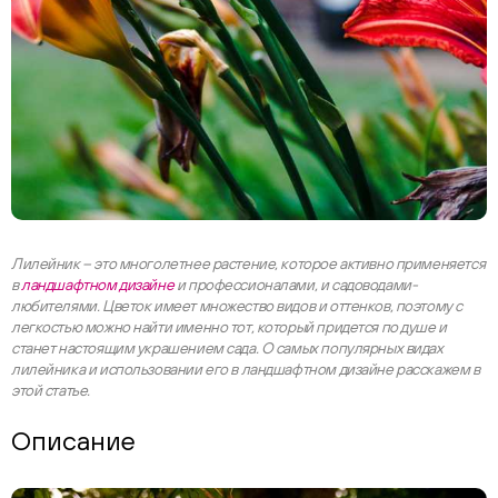
Лилейник – это многолетнее растение, которое активно применяется
в
ландшафтном дизайне
и профессионалами, и садоводами-
любителями. Цветок имеет множество видов и оттенков, поэтому с
легкостью можно найти именно тот, который придется по душе и
станет настоящим украшением сада. О самых популярных видах
лилейника и использовании его в ландшафтном дизайне расскажем в
этой статье.
Описание