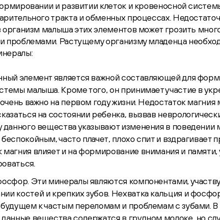
ормировании и развитии клеток и кровеносной системы,
арительного тракта и обменных процессах. Недостато
в организм малыша этих элементов может грозить мно
и проблемами. Растущему организму младенца необхо
нералы:
нный элемент является важной составляющей для фор
стемы малыша. Кроме того, он принимает участие в ук
о очень важно на первом году жизни. Недостаток магния
сказаться на состоянии ребенка, вызвав неврологическ
у данного вещества указывают изменения в поведении 
 беспокойным, часто плачет, плохо спит и вздрагивает 
 магния влияет и на формирование внимания и памяти,
оваться.
фосфор. Эти минералы являются компонентами, участ
ии костей и крепких зубов. Нехватка кальция и фосфо
 будущем к частым переломам и проблемам с зубами. 
 данные вещества содержатся в грудном молоке, но слу