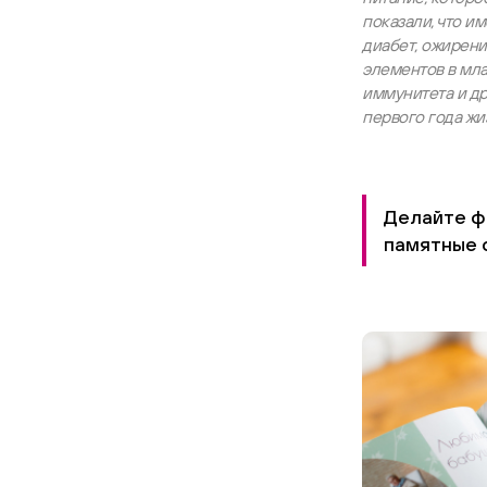
показали, что и
диабет, ожирени
элементов в мл
иммунитета и др
первого года жи
Делайте фо
памятные 