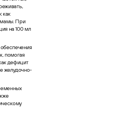
ереживать,
к как
 мамы. При
ия на 100 мл
 обеспечения
х, помогая
как дефицит
те желудочно-
временных
акже
ическому
а