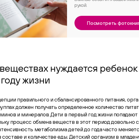
рукой.
Посмотреть фотокни
 веществах нуждается ребенок
году жизни
епции правильного и сбалансированного питания, орга
руппах должен получать определенное количество пита
минов и минералов. Дети в первый год жизни попадают
льку процесс обмена веществ в этот период довольно 
нтенсивность метаболизма детей до года часто меняется
 составе и количестве еды. Детский организм в младе