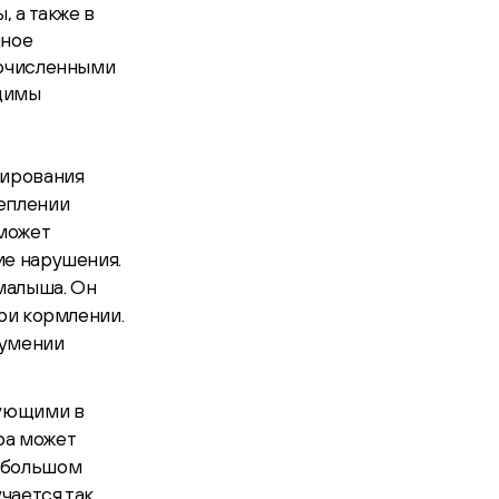
 а также в
чное
гочисленными
димы
мирования
реплении
 может
ие нарушения.
малыша. Он
при кормлении.
 умении
вующими в
ра может
В большом
чается так,