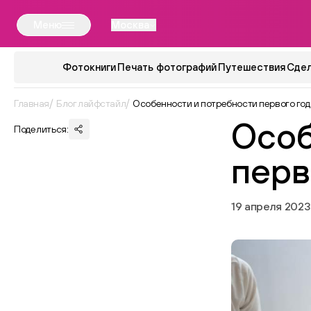
Меню
Москва
Фотокниги
Печать фотографий
Путешествия
Сдел
Главная
Блог лайфстайл
Особенности и потребности первого год
Особ
Поделиться:
перв
19 апреля 2023