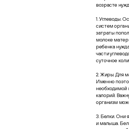
возрасте нуж
1. Углеводы. 
систем органи
затраты попо
молоке матери
ребенка нужда
части углевод
суточное коли
2. Жиры. Для 
Именно поэтом
необходимой 
калорий. Важн
организм може
3. Белки. Они
и малыша. Бел