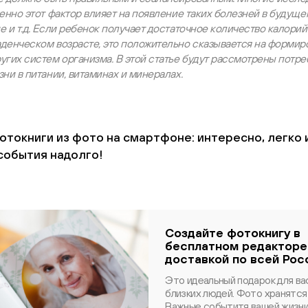
менно этот фактор влияет на появление таких болезней в будуще
е и т.д. Если ребенок получает достаточное количество калорий
аденческом возрасте, это положительно сказывается на формир
угих систем организма. В этой статье будут рассмотрены потр
зни в питании, витаминах и минералах.
токниги из фото на смартфоне: интересно, легко 
события надолго!
Создайте фотокнигу в
бесплатном редакторе
доставкой по всей Рос
Это идеальный подарок для ва
близких людей. Фото хранятся 
Важные событитя вашей жизни