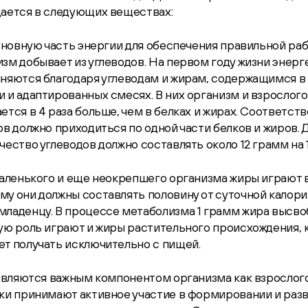
дается в следующих веществах:
Основную часть энергии для обеспечения правильной ра
зм добывает из углеводов. На первом году жизни энер
лняются благодаря углеводам и жирам, содержащимся в
 и адаптированных смесях. В них организм и взрослого 
ется в 4 раза больше, чем в белках и жирах. Соответств
ов должно приходиться по одной части белков и жиров. 
чество углеводов должно составлять около 12 грамм на 1 
маленького и еще неокрепшего организма жиры играют 
у они должны составлять половину от суточной калори
младенцу. В процессе метаболизма 1 грамм жира высво
ую роль играют и жиры растительного происхождения,
т получать исключительно с пищей.
 являются важным компонентом организма как взрослого
ки принимают активное участие в формировании и раз