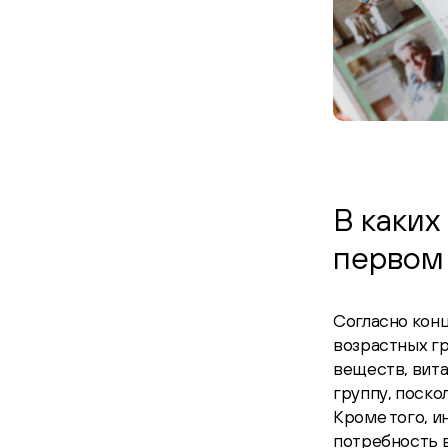
В каких
первом 
Согласно конц
возрастных г
веществ, вита
группу, поско
Кроме того, и
потребность в