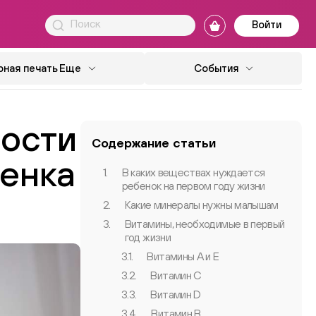
Войти
ная печать
Еще
События
ности
Содержание статьи
бенка
1.
В каких веществах нуждается
ребенок на первом году жизни
2.
Какие минералы нужны малышам
3.
Витамины, необходимые в первый
год жизни
3.1.
Витамины A и E
3.2.
Витамин C
3.3.
Витамин D
3.4.
Витамин B