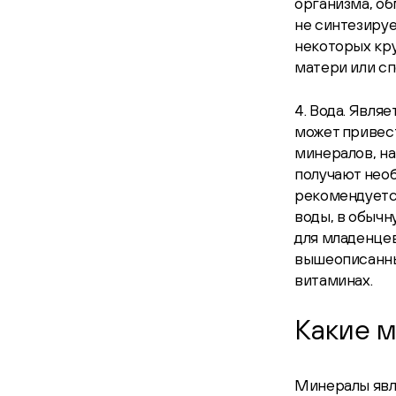
организма, об
не синтезируе
некоторых кру
матери или с
4. Вода. Явля
может привес
минералов, на
получают необ
рекомендуется
воды, в обычн
для младенце
вышеописанных
витаминах.
Какие 
Минералы явл