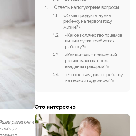
4.
Ответы на популярные вопросы
4.1.
«Какие продукты нужны
ребенку на первом году
жизни?»
4.2.
«Какое количество приемов
пищи в сутки требуется
ребенку?»
4.3.
«Как выглядит примерный
рацион малыша после
введения прикорма?»
4.4.
«Что нельзя давать ребенку
на первом году жизни?»
Это интересно
йшее развитие и
вляется
дования