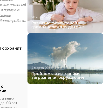
м, как сахарный
 и полезных
овании
28 апреля 2023
ебности ребенка
Развитие финансовой
грамотности для детей
дошкольного и школьного
возраста
и сохранит
4 марта 2023
Проблемы и источники
загрязнения окружающей
среды
 с
сии
с и ваших
до 100 лет.
 всегда под