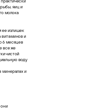
и практически
 рыбы, яиц и
го молока
м ее излишек
 витаминов и
до 6 месяцев
е все же
тки чистой
циальную воду
в минералах и
 они