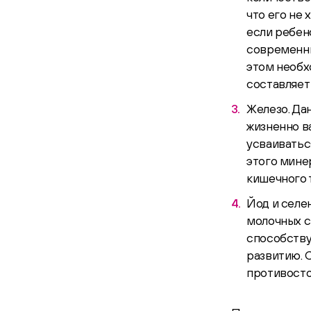
что его не
если ребен
современны
этом необх
составляет 
Железо. Да
жизненно в
усваиватьс
этого мине
кишечного т
Йод и селе
молочных с
способству
развитию. 
противосто