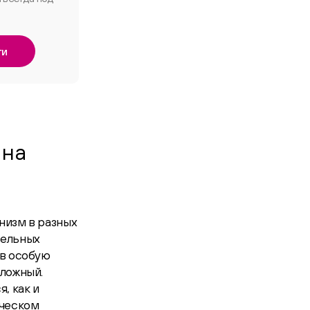
ги
 на
низм в разных
тельных
 в особую
сложный.
, как и
нческом