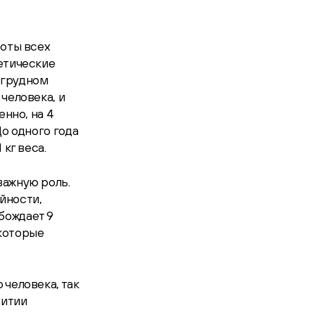
боты всех
гетические
 грудном
человека, и
енно, на 4
До одного года
кг веса.
важную роль.
йности,
бождает 9
 которые
 человека, так
витии