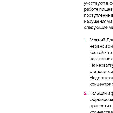
участвуют в ф
работе пищев
поступление 
нарушениями 
следующие ми
Магний. Да
нервной си
костей, чт
негативно 
На нехватк
становится
Недостаток
концентрир
Кальций и 
формирован
привести в
количестве