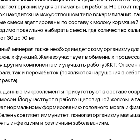
 хватает организму для оптимальной работы. Не стоит п
ок находится на искусственном типе вскармливания, та
е смеси адаптированы по составу к молоку кормящей
одимо правильно выбирать смеси, где количество кальц
от 30 до 70 мг.
нный минерал также необходим детскому организму для
ажных функций. Железо участвует в обменных процесса
я другим компонентам и улучшать работу ЖКТ. Опасен 
рала, так и переизбыток (появляются нарушения в рабо
ракта).
н. Данные микроэлементы присутствуют в составе со
месей. Йод участвует в работе щитовидной железы, а т
ет нормальному формированию головного мозга и физ
Селен укрепляет иммунитет, помогая организму малыш
ять инфекциям и различным заболеваниям.