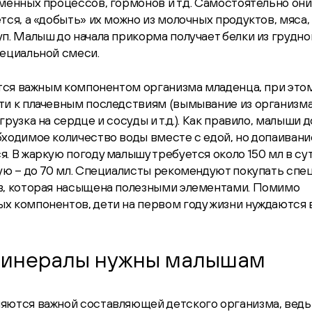
менных процессов, гормонов и т.д. Самостоятельно он
тся, а «добыть» их можно из молочных продуктов, мяса,
п. Малыш до начала прикорма получает белки из грудно
пециальной смеси.
ется важным компонентом организма младенца, при это
ти к плачевным последствиям (вымывание из организма
грузка на сердце и сосуды и т.д.). Как правило, малыши 
ходимое количество воды вместе с едой, но допаивани
. В жаркую погоду малышу требуется около 150 мл в су
ую – до 70 мл. Специалисты рекомендуют покупать спе
в, которая насыщена полезными элементами. Помимо
 компонентов, дети на первом году жизни нуждаются 
минералы нужны малышам
яются важной составляющей детского организма, ведь