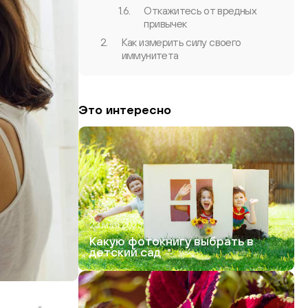
1.6.
Откажитесь от вредных
привычек
2.
Как измерить силу своего
иммунитета
Это интересно
23 мая 2023
Какую фотокнигу выбрать в
детский сад