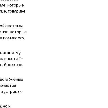
зме, которые
це, говядине,
ой системы.
инов, которые
 в помидорах,
 организму
ельности Т-
, брокколи,
вом. Ученые
ечает за
в устрицах,
, но и