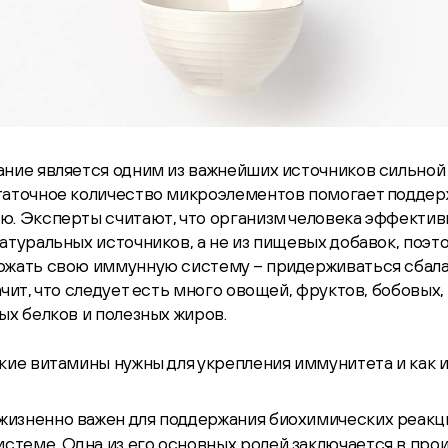
ание является одним из важнейших источников сильно
таточное количество микроэлементов помогает поддер
ю. Эксперты считают, что организм человека эффектив
атуральных источников, а не из пищевых добавок, поэт
ржать свою иммунную систему – придерживаться сбал
ачит, что следует есть много овощей, фруктов, бобовых,
ых белков и полезных жиров.
кие витамины нужны для укрепления иммунитета и как и
жизненно важен для поддержания биохимических реакц
стеме. Одна из его основных ролей заключается в про