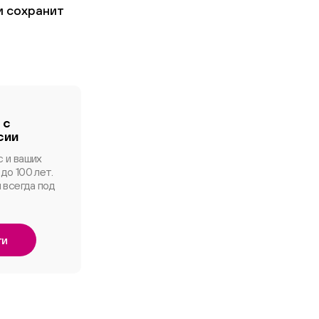
и сохранит
 с
сии
с и ваших
до 100 лет.
 всегда под
ги