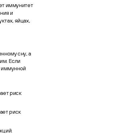
ает иммунитет
ния и
ктах, яйцах,
нному сну, а
им. Если
а иммунной
ает риск
ает риск
кций.