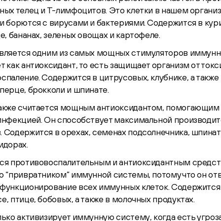
ных телец и Т-лимфоцитов. Это клетки в нашем органи
и борются с вирусами и бактериями. Содержится в кури
е, бананах, зеленых овощах и картофеле.
вляется одним из самых мощных стимуляторов иммунн
т как антиоксидант, то есть защищает организм от токс
спаление. Содержится в цитрусовых, клубнике, а также
перце, брокколи и шпинате.
также считается мощным антиоксидантом, помогающим
инфекцией. Он способствует максимальной производит
 Содержится в орехах, семенах подсолнечника, шпинате
идорах.
ся противовоспалительным и антиоксидантным средст
о “привратником” иммунной системы, потому что он отв
функционирование всех иммунных клеток. Содержится 
е, птице, бобовых, а также в молочных продуктах.
лько активизирует иммунную систему, когда есть угроза