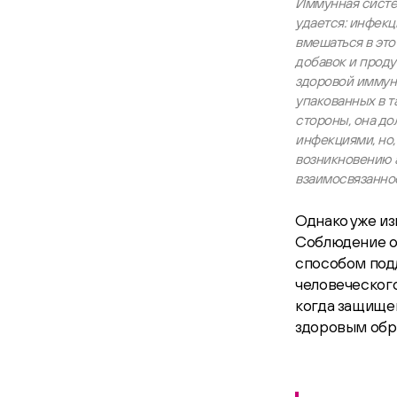
Иммунная систем
удается: инфекц
вмешаться в это
добавок и прод
здоровой иммун
упакованных в т
стороны, она до
инфекциями, но,
возникновению а
взаимосвязаннос
Однако уже из
Соблюдение о
способом под
человеческог
когда защище
здоровым обр