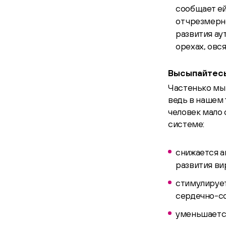
сообщает ей
от чрезмерн
развития ау
орехах, овся
Высыпайтес
Частенько мы
ведь в нашем 
человек мало 
системе:
снижается а
развития ви
стимулирует
сердечно-со
уменьшается