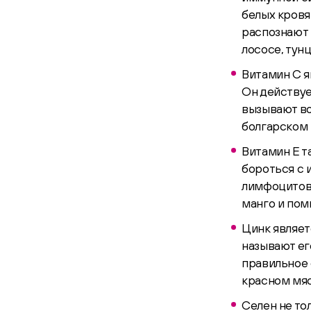
белых кровя
распознают 
лососе, тунц
Витамин С я
Он действуе
вызывают во
болгарском 
Витамин Е 
бороться с 
лимфоцитов.
манго и пом
Цинк являет
называют ег
правильное 
красном мяс
Селен не то