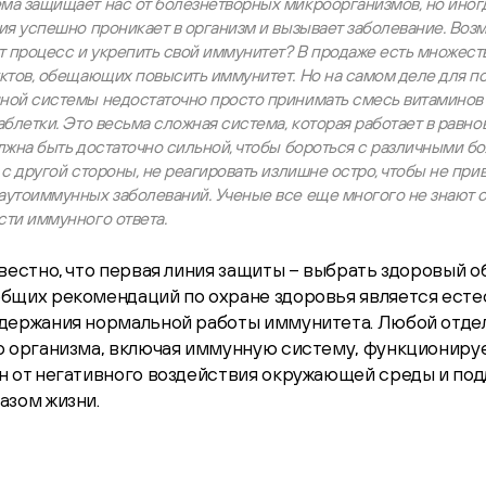
а защищает нас от болезнетворных микроорганизмов, но иногд
ия успешно проникает в организм и вызывает заболевание. Воз
т процесс и укрепить свой иммунитет? В продаже есть множес
уктов, обещающих повысить иммунитет. Но на самом деле для 
ной системы недостаточно просто принимать смесь витаминов 
аблетки. Это весьма сложная система, которая работает в равно
лжна быть достаточно сильной, чтобы бороться с различными б
 с другой стороны, не реагировать излишне остро, чтобы не при
утоиммунных заболеваний. Ученые все еще многого не знают о
ти иммунного ответа.
вестно, что первая линия защиты – выбрать здоровый об
бщих рекомендаций по охране здоровья является ест
держания нормальной работы иммунитета. Любой отде
о организма, включая иммунную систему, функционируе
н от негативного воздействия окружающей среды и по
азом жизни.