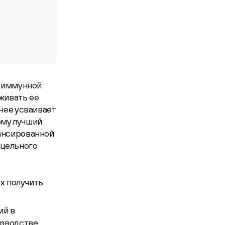
й иммунной
живать ее
нее усваивает
ому лучший
ансированной
 цельного
х получить:
ий в
изводстве