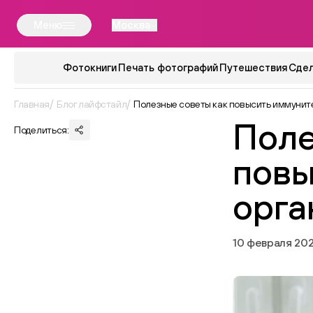
Меню
Москва
Фотокниги
Печать фотографий
Путешествия
Сдел
Главная
Блог лайфстайл
Полезные советы как повысить иммунит
Поле
Поделиться:
повы
орга
10 февраля 202