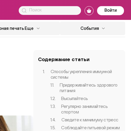
Войти
ная печать
Еще
События
Содержание статьи
1.
Способы укрепления иммунной
системы
1.1.
Придерживайтесь здорового
питания
1.2.
Высыпайтесь
1.3.
Регулярно занимайтесь
спортом
1.4.
Сведите к минимуму стресс
1.5.
Соблюдайте питьевой режим