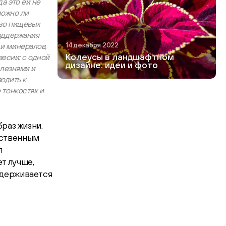
а это ей не
можно ли
тво пищевых
поддержания
14 декабря 2022
и минералов,
Колеусы в ландшафтном
весии: с одной
дизайне: идеи и фото
олезнями и
водить к
 тонкостях и
раз жизни.
ественным
л
т лучше,
ддерживается