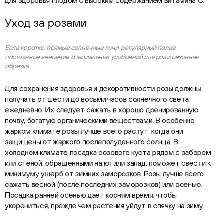
для здоровья плодом с высоким содержанием витамина С.
Уход за розами
Если коротко: прямые солнечные лучи, регулярный полив,
постоянное внесение специальных удобрений для роз и сезонная
обрезка.
Для сохранения здоровья и декоративности розы должны
получать от шести до восьми часов солнечного света
ежедневно. Их следует сажать в хорошо дренированную
почву, богатую органическими веществами. В особенно
жарком климате розы лучше всего растут, когда они
защищены от жаркого послеполуденного солнца. В
холодном климате посадка розового куста рядом с забором
или стеной, обращенными на юг или запад, поможет свести к
минимуму ущерб от зимних заморозков. Розы лучше всего
сажать весной (после последних заморозков) или осенью.
Посадка ранней осенью дает корням время, чтобы
укорениться, прежде чем растения уйдут в спячку на зиму.