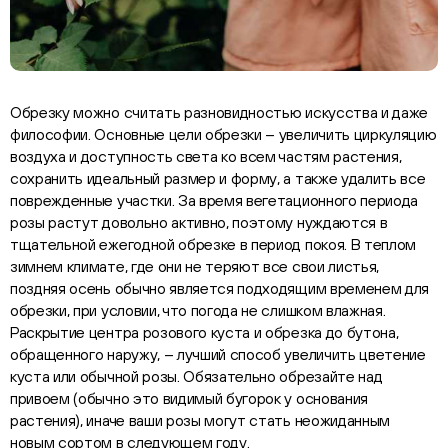
Обрезку можно считать разновидностью искусства и даже
философии. Основные цели обрезки – увеличить циркуляцию
воздуха и доступность света ко всем частям растения,
сохранить идеальный размер и форму, а также удалить все
поврежденные участки. За время вегетационного периода
розы растут довольно активно, поэтому нуждаются в
тщательной ежегодной обрезке в период покоя. В теплом
зимнем климате, где они не теряют все свои листья,
поздняя осень обычно является подходящим временем для
обрезки, при условии, что погода не слишком влажная.
Раскрытие центра розового куста и обрезка до бутона,
обращенного наружу, – лучший способ увеличить цветение
куста или обычной розы. Обязательно обрезайте над
привоем (обычно это видимый бугорок у основания
растения), иначе ваши розы могут стать неожиданным
новым сортом в следующем году.