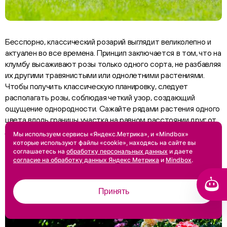
Бесспорно, классический розарий выглядит великолепно и
актуален во все времена. Принцип заключается в том, что на
клумбу высаживают розы только одного сорта, не разбавляя
их другими травянистыми или однолетними растениями.
Чтобы получить классическую планировку, следует
располагать розы, соблюдая четкий узор, создающий
ощущение однородности. Сажайте рядами растения одного
цвета вдоль границы участка на равном расстоянии друг от
друга или группами по 3-5 штук.
Мы используем сервисы «Яндекс.Метрика», и «Mindbox»
которые используют файлы «cookie», находясь на сайте вы
соглашаетесь на
обработку персональных данных
и даете
Многообразие цветов
согласие на обработку данных Яндекс Метрика
и
Mindbox
.
Принять