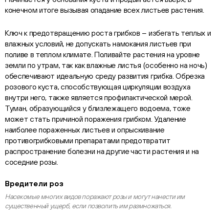
конечном итоге вызывая опадание всех листьев растения.
Ключ к предотвращению роста грибков – избегать теплых и
влажных условий, не допускать намокания листьев при
поливе в теплом климате. Поливайте растения на уровне
земли по утрам, так как влажные листья (особенно на ночь)
обеспечивают идеальную среду развития грибка. Обрезка
розового куста, способствующая циркуляции воздуха
внутри него, также является профилактической мерой.
Туман, образующийся у близлежащего водоема, тоже
может стать причиной поражения грибком. Удаление
наиболее пораженных листьев и опрыскивание
противогрибковыми препаратами предотвратит
распространение болезни на другие части растения и на
соседние розы.
Вредители роз
Насекомые многих видов поражают розы и могут нанести им
существенный ущерб, если позволить им размножаться.