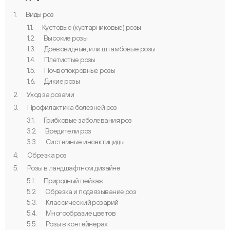
1.
Виды роз
1.1.
Кустовые (кустарниковые) розы
1.2.
Высокие розы
1.3.
Древовидные, или штамбовые розы
1.4.
Плетистые розы
1.5.
Почвопокровные розы
1.6.
Дикие розы
2.
Уход за розами
3.
Профилактика болезней роз
3.1.
Грибковые заболевания роз
3.2.
Вредители роз
3.3.
Системные инсектициды
4.
Обрезка роз
5.
Розы в ландшафтном дизайне
5.1.
Природный пейзаж
5.2.
Обрезка и подвязывание роз
5.3.
Классический розарий
5.4.
Многообразие цветов
5.5.
Розы в контейнерах