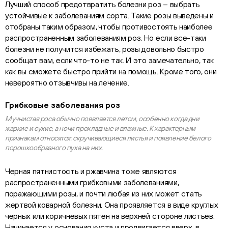
Лучший способ предотвратить болезни роз – выбрать
устойчивые к заболеваниям сорта. Такие розы выведены и
отобраны таким образом, чтобы противостоять наиболее
распространенным заболеваниям роз. Но если все-таки
болезни не получится избежать, розы довольно быстро
сообщат вам, если что-то не так. И это замечательно, так
как вы сможете быстро прийти на помощь. Кроме того, они
невероятно отзывчивы на лечение.
Грибковые заболевания роз
Мучнистая роса обычно появляется летом, особенно когда дни
жаркие и сухие, а ночи прохладные и влажные. К характерным
признакам относятся: скручивающиеся листья и появление белого
порошкообразного пуха на них.
Черная пятнистость и ржавчина тоже являются
распространенными грибковыми заболеваниями,
поражающими розы, и почти любая из них может стать
жертвой коварной болезни. Она проявляется в виде круглых
черных или коричневых пятен на верхней стороне листьев.
Начинается у основания куста и продвигается вверх, в