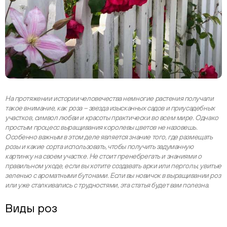
На протяжении истории человечества немногие растения получали
такое внимание, как роза – звезда изысканных садов и приусадебных
участков, символ любви и красоты практически во всем мире. Однако
простым процесс выращивания королевы цветов не назовешь.
Особенно важным в этом деле является знание того, где размещать
розы и какие сорта использовать, чтобы получить задуманную
картинку на своем участке. Не стоит пренебрегать и знаниями о
правильном уходе, если вы хотите создавать арки или перголы, увитые
зеленью с ароматными бутонами. Если вы новичок в выращивании роз
или уже сталкивались с трудностями, эта статья будет вам полезна.
Виды роз