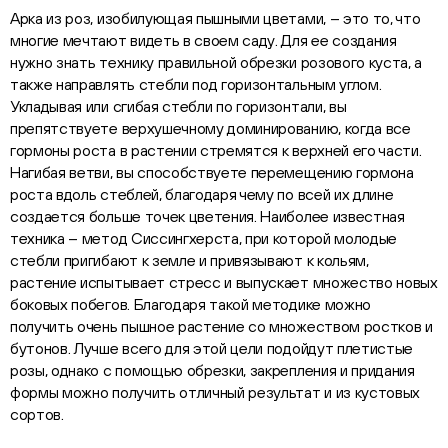
Арка из роз, изобилующая пышными цветами, – это то, что
многие мечтают видеть в своем саду. Для ее создания
нужно знать технику правильной обрезки розового куста, а
также направлять стебли под горизонтальным углом.
Укладывая или сгибая стебли по горизонтали, вы
препятствуете верхушечному доминированию, когда все
гормоны роста в растении стремятся к верхней его части.
Нагибая ветви, вы способствуете перемещению гормона
роста вдоль стеблей, благодаря чему по всей их длине
создается больше точек цветения. Наиболее известная
техника – метод Сиссингхерста, при которой молодые
стебли пригибают к земле и привязывают к кольям,
растение испытывает стресс и выпускает множество новых
боковых побегов. Благодаря такой методике можно
получить очень пышное растение со множеством ростков и
бутонов. Лучше всего для этой цели подойдут плетистые
розы, однако с помощью обрезки, закрепления и придания
формы можно получить отличный результат и из кустовых
сортов.