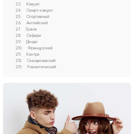
2.3.
Кэжуал
2.4.
Смарт-кэжуал
2.5.
Спортивный
2.6.
Английский
2.7.
Гранж
2.8.
Сафари
2.9.
Денди
2.10.
Французский
2.11.
Кантри
2.12.
Скандинавский
2.13.
Романтический