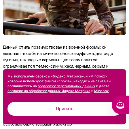
Данный стиль позаимствован из военной формы: он
включает в себя наличие погонов, камуфляжа, два ряда
пуговиц, накладные карманы. Цветовая палитра
ограничивается темно-синим, хаки, черным, серым и
коричневым. Можно добавлять в образ и яркие акценты,
Мы используем сервисы «Яндекс.Метрика», и «Mindbox»
например, красный воротничок или оранжевая подкладка
которые используют файлы «cookie», находясь на сайте вы
жакета. Предметы гардероба могут быть разнообразными:
соглашаетесь на
обработку персональных данных
и даете
платье-пиджак в сочетании с широким кожаным поясом,
согласие на обработку данных Яндекс Метрика
и
Mindbox
.
кожаные брюки или шорты по колено, грубые ботинки и
босоножки с ремешками или шнуровкой.
Принять
Идеальным вариантом стиль милитари станет для смелых
особ, имеющих твердый характер.