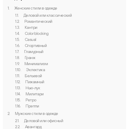
1.
Женские стили в одежде
1.1.
Деловой или классический
1.2.
Романтический
1.3.
Кантри
1.4.
Color blocking
1.5.
Casual
1.6.
Спортивный
1.7.
Гламурный
1.8.
Гранж
1.9.
Минимализм
1.10.
Эклектика
1.11.
Бельевой
1.12.
Пижамный
1.13.
Нью-лук
1.14.
Милитари
1.15.
Ретро
1.16.
Преппи
2.
Мужские стили в одежде
2.1.
Деловой или офисный
2.2.
Авангард