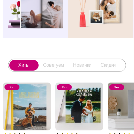
Хиты
Советуем
Новинки
Скидки
Хит
Хит
Хит