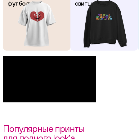
футболках
свитшотах
Популярные принты
для полного look'а