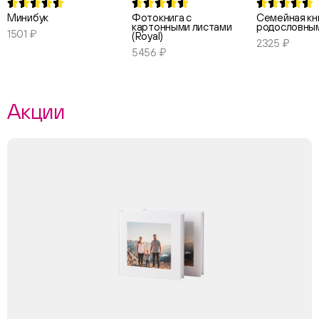
Минибук
Фотокнига с
Семейная кни
картонными листами
родословны
1501 ₽
(Royal)
2325 ₽
5456 ₽
Акции