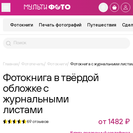
Фотокниги
Печать фотографий
Путешествия
Сдел
Главная
Фотопечать
Фотокниги
Фотокнига с журнальными листам
Фотокнига в твёрдой
обложке с
журнальными
листами
от 1482 ₽
69
отзывов
Купить подарочный сертификат