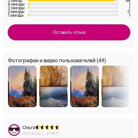
5 звезд
66
4 звезды
1
3 звезды
1
2 звезды
0
1 звезда
1
Оставить отзыв
Фотографии и видео пользователей
(49)
Ольга
17.07.2026
|
07:41:17