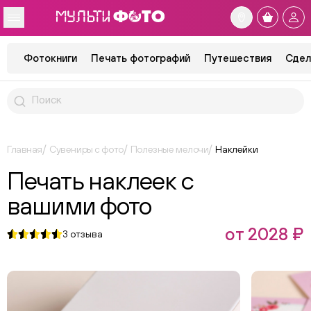
Фотокниги
Печать фотографий
Путешествия
Сдел
Главная
Сувениры с фото
Полезные мелочи
Наклейки
Печать наклеек с
вашими фото
от 2028 ₽
3
отзыва