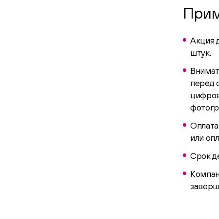
Прим
Акция 
штук.
Внимат
перед 
цифров
фотогр
Оплата
или опл
Срок де
Компан
заверш