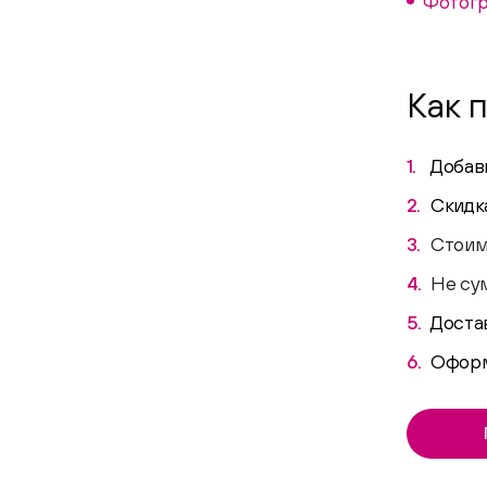
Фотогр
Как 
Добавь
Скидк
Стоимо
Не су
Достав
Оформи