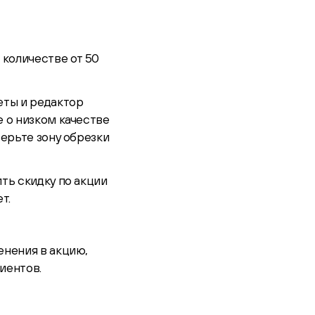
 количестве от 50
еты и редактор
 о низком качестве
верьте зону обрезки
ть скидку по акции
т.
енения в акцию,
иентов.