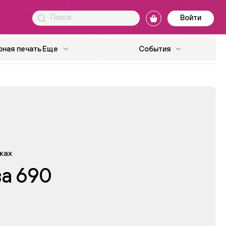
Войти
ная печать
Еще
События
ках
за 690