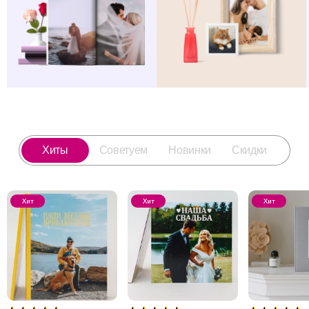
Хиты
Советуем
Новинки
Скидки
Хит
Хит
Хит