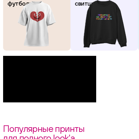
футболках
свитшотах
Популярные принты
для полного look'а