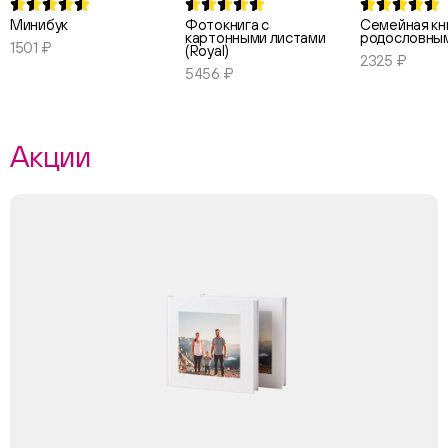
Минибук
Фотокнига с
Семейная кни
картонными листами
родословны
1501 ₽
(Royal)
2325 ₽
5456 ₽
Акции