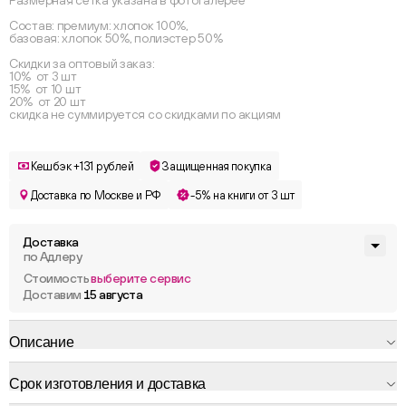
Размерная сетка указана в фотогалерее
Состав: премиум: хлопок 100%,
базовая: хлопок 50%, полиэстер 50%
Скидки за оптовый заказ:
10% от 3 шт
15% от 10 шт
20% от 20 шт
скидка не суммируется со скидками по акциям
Кешбэк +131 рублей
Защищенная покупка
Доставка по Москве и РФ
-5% на книги от 3 шт
Доставка
по Адлеру
Стоимость
выберите сервис
Доставим
15 августа
Описание
Срок изготовления и доставка