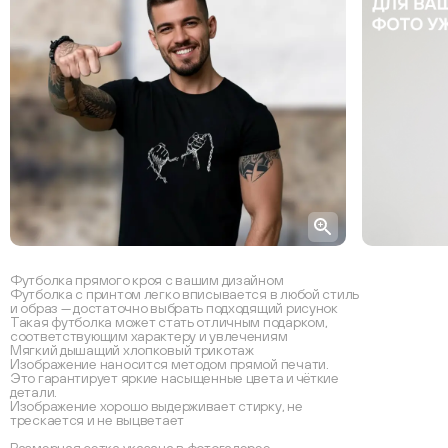
Футболка прямого кроя с вашим дизайном
Футболка с принтом легко вписывается в любой стиль
и образ — достаточно выбрать подходящий рисунок
Такая футболка может стать отличным подарком,
соответствующим характеру и увлечениям
Мягкий дышащий хлопковый трикотаж
Изображение наносится методом прямой печати.
Это гарантирует яркие насыщенные цвета и чёткие
детали.
Изображение хорошо выдерживает стирку, не
трескается и не выцветает