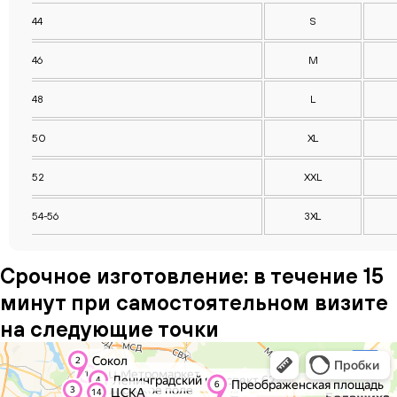
44
S
46
M
48
L
50
XL
52
XXL
54-56
3XL
Срочное изготовление: в течение 15
минут при самостоятельном визите
на следующие точки