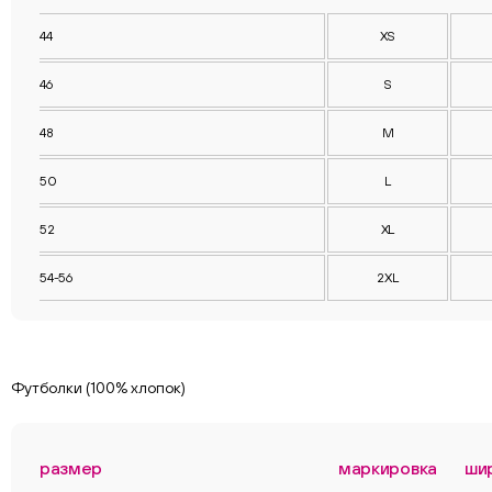
44
XS
46
S
48
M
50
L
52
XL
54-56
2XL
Футболки (100% хлопок)
размер
маркировка
ши