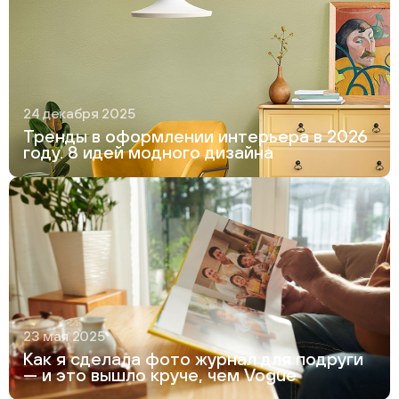
24 декабря 2025
Тренды в оформлении интерьера в 2026
году. 8 идей модного дизайна
23 мая 2025
Как я сделала фото журнал для подруги
— и это вышло круче, чем Vogue