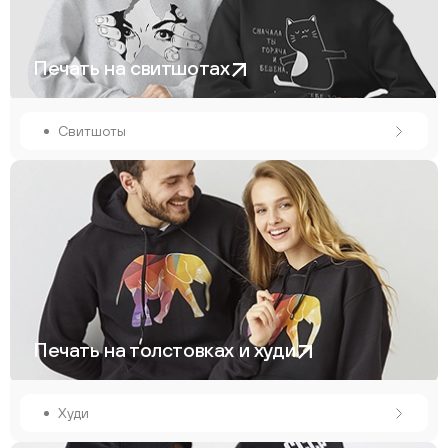
Печать на свитшотах
Свитшоты
Печать на толстовках и худи
Худи