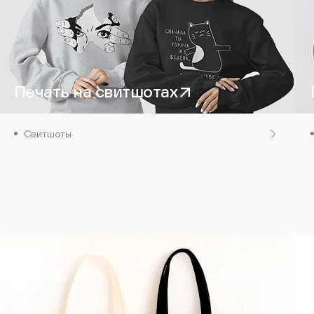
Печать на свитшотах
Свитшоты