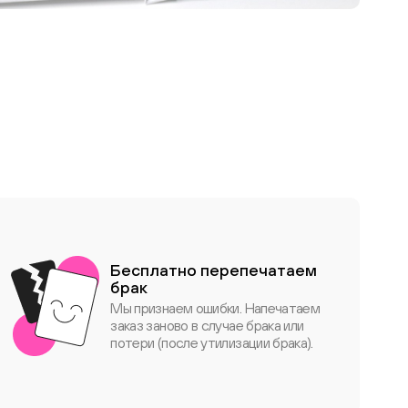
фотокнигу для
дедушки
Бесплатно перепечатаем
брак
Мы признаем ошибки. Напечатаем
заказ заново в случае брака или
потери (после утилизации брака).