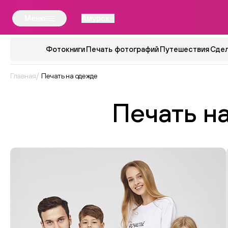
Меню
Амурск
Фотокниги
Печать фотографий
Путешествия
Сдел
Главная
Печать на одежде
Печать н