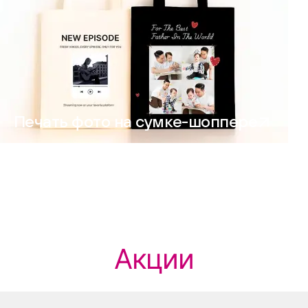
Печать фото на сумке-шоппере
Акции