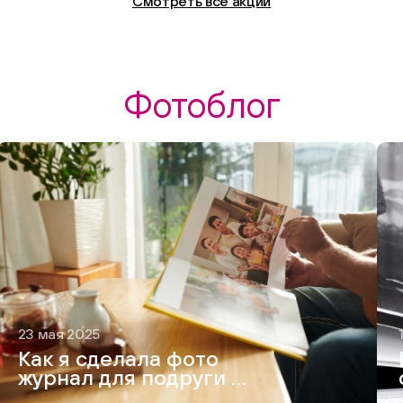
Смотреть все акции
Фотоблог
23 мая 2025
Как я сделала фото
журнал для подруги —
и это вышло круче,