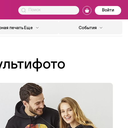
Войти
ная печать
Еще
События
ультифото