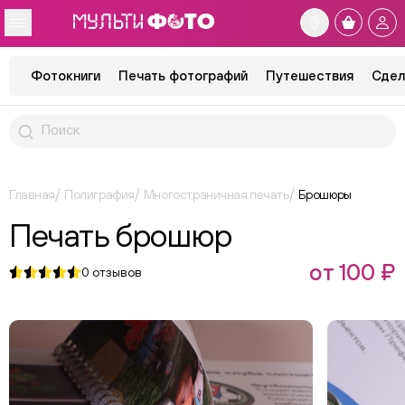
Фотокниги
Печать фотографий
Путешествия
Сдел
Главная
Полиграфия
Многостраничная печать
Брошюры
Печать брошюр
от 100 ₽
0
отзывов