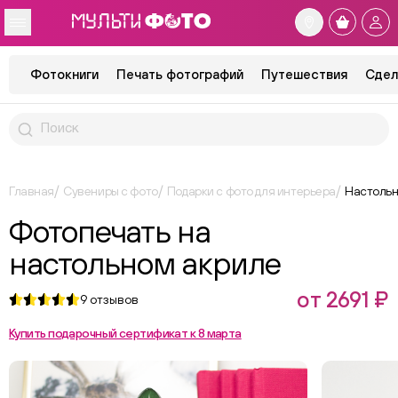
Фотокниги
Печать фотографий
Путешествия
Сдел
Главная
Сувениры с фото
Подарки с фото для интерьера
Настольн
Фотопечать на
настольном акриле
от 2691 ₽
9
отзывов
Купить подарочный сертификат к 8 марта