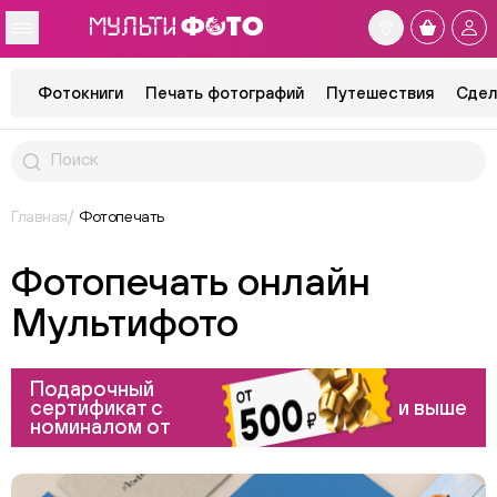
Фотокниги
Печать фотографий
Путешествия
Сдел
Главная
Фотопечать
Фотопечать онлайн
Мультифото
Подарочный
сертификат с
и выше
номиналом от