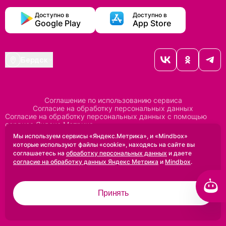
Доступно в
Доступно в
Google Play
App Store
Бердск
Соглашение по использованию сервиса
Согласие на обработку персональных данных
Согласие на обработку персональных данных с помощью
сервиса Яндекс Метрика
Согласие на обработку персональных данных с помощью
Мы используем сервисы «Яндекс.Метрика», и «Mindbox»
сервиса Mindbox
которые используют файлы «cookie», находясь на сайте вы
Положение по обработке персональных данных
соглашаетесь на
обработку персональных данных
и даете
Политика конфиденциальности
Договор оферты
согласие на обработку данных Яндекс Метрика
и
Mindbox
.
Дизайн сделан в
Uprock
Принять
2005-2026 ©
Проектирование и SEO:
Baklenev SEO
Разработано в
Qualitica