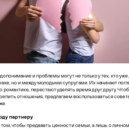
допонимание и проблемы могут не только у тех, кто уже
раке, но и между молодыми супругами. Их начинает погл
о романтике, перестают уделять время друг другу. Что
крепить отношения, предлагаем воспользоваться совет
же.
оду партнеру
о том, чтобы предавать ценности семьи, а лишь о лично