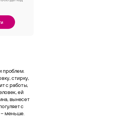
ги
и проблем.
вку, стирку,
ит с работы,
еловек, ей
ина, вынесет
погуляет с
 – меньше.