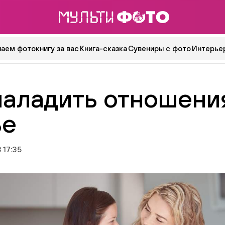
аем фотокнигу за вас
Книга-сказка
Сувениры с фото
Интерьер
наладить отношени
ье
 17:35