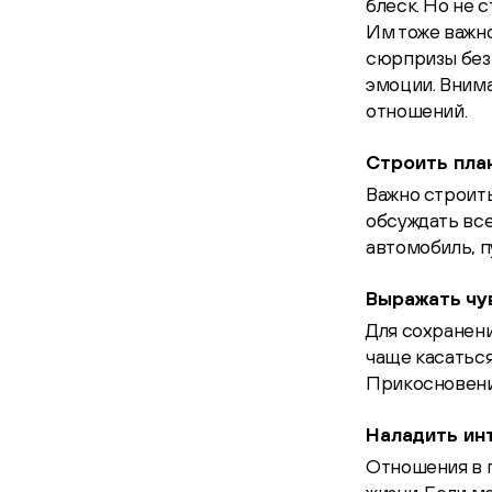
блеск. Но не 
Им тоже важно
сюрпризы без
эмоции. Внима
отношений.
Строить пла
Важно строит
обсуждать все
автомобиль, п
Выражать чу
Для сохранени
чаще касаться
Прикосновения
Наладить ин
Отношения в 