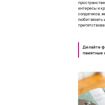
пространстве
интересы и кр
солдатиков, ж
любит вязать 
препятствоват
Делайте фо
памятные 