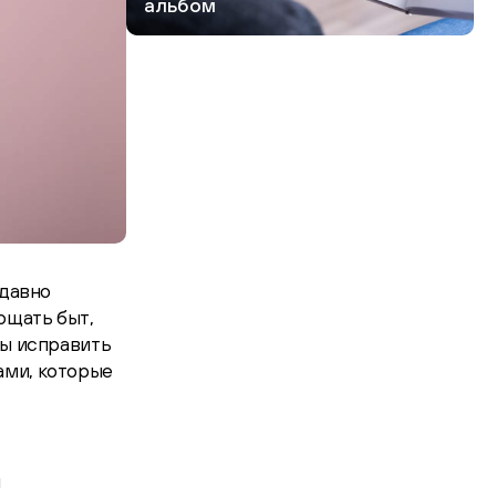
альбом
 давно
ощать быт,
бы исправить
ами, которые
м