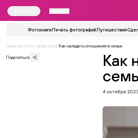
Меню
Москва
Фотокниги
Печать фотографий
Путешествия
Сдел
Главная
Блог лайфстайл
Как наладить отношения в семье
Как 
Поделиться:
сем
4 октября 2023