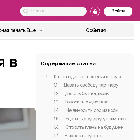
Войти
ная печать
Еще
События
я в
Содержание статьи
1.
Как наладить отношения в семье
1.1.
Давать свободу партнеру
1.2.
Делить быт на двоих
1.3.
Говорить о чувствах
1.4.
Не выносить сор из избы
1.5.
Уделять друг другу внимание
1.6.
Строить планы на будущее
1.7.
Выражать чувства