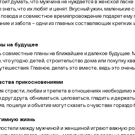
стоит думать, что мужчина не нуждается в женской ласке
 знать, что их любят и ценят. Вкусный ужин, маленькие
 повода и совместное времяпровождение подарят ему
ние и забота – одни из главных составляющих крепких 
ны на будущее
ь совместные планы на ближайшее и далекое будущее.
, что угодно: детей, строительство дома или покупку кв
утешествия. Главное, делать это вместе, ведь это очень
вства прикосновениями
я страсти, любви и трепета в отношениях необходимо 
 друг друга, обниматься, целоваться, гладить и держатьс
, поцелуи и объятия могут сказать о чувствах гораздо 
тимную жизнь
постели между мужчиной и женщиной играют важную ро