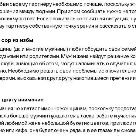
бви своему партнеру необходимо почаще, поскольку эт
ошения между людьми. При этом сообщать нужно не тол
 своих чувствах. Если сложилась неприятная ситуация, 
у партнеру собственную точку зрения и рассказать о с
 сор из избы
щины (да и многие мужчины) любят обсудить свои семе
узьями или родителями. Муж и жена найдут решение ко
 люди, знающие об этом, могут напоминать о случившем
тно. Необходимо решать свои проблемы исключительно
рями, высказывая друг другу накопившиеся претензии,
.
г другу внимание
мания не хватает именно женщинам, поскольку предст
ола больше мужчин нуждаются в ласке, заботе и участии
й любимой жене небольшой букетик цветов, пригласите
но или кафе, она будет очень рада, а в ее глазах вы снов