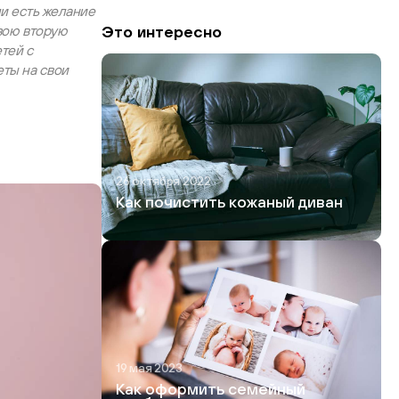
ли есть желание
вою вторую
Это интересно
етей с
еты на свои
26 октября 2022
Как почистить кожаный диван
19 мая 2023
Как оформить семейный