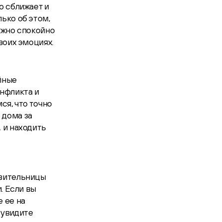
о сближает и
ько об этом,
нужно спокойно
воих эмоциях.
йные
нфликта и
ся, что точно
 дома за
 и находить
авительницы
. Если вы
 ее на
а увидите