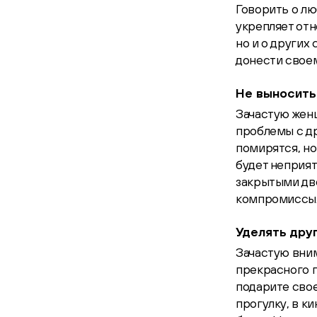
Говорить о лю
укрепляет отн
но и о других
донести своем
Не выносить
Зачастую жен
проблемы с др
помирятся, но
будет неприя
закрытыми две
компромиссы
Уделять дру
Зачастую вни
прекрасного п
подарите свое
прогулку, в ки