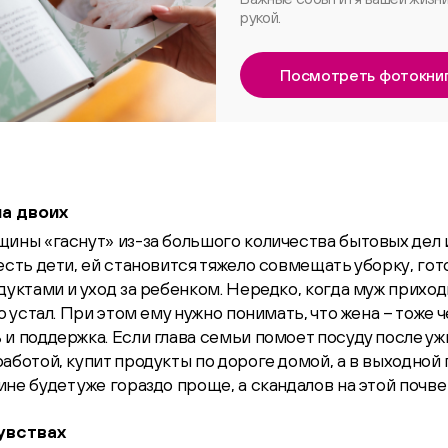
рукой.
Посмотреть фотокни
на двоих
ины «гаснут» из-за большого количества бытовых дел 
есть дети, ей становится тяжело совмещать уборку, гото
дуктами и уход за ребенком. Нередко, когда муж приход
о устал. При этом ему нужно понимать, что жена – тоже ч
и поддержка. Если глава семьи помоет посуду после уж
аботой, купит продукты по дороге домой, а в выходной 
не будет уже гораздо проще, а скандалов на этой почве
увствах