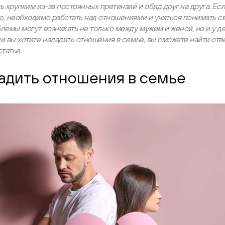
ь хрупким из-за постоянных претензий и обид друг на друга. Ес
ю, необходимо работать над отношениями и учиться понимать с
лемы могут возникать не только между мужем и женой, но и у д
и вы хотите наладить отношения в семье, вы сможете найти отв
татье.
адить отношения в семье