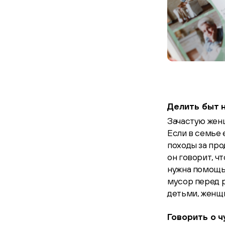
Делить быт 
Зачастую женщ
Если в семье 
походы за про
он говорит, чт
нужна помощь 
мусор перед р
детьми, женщи
Говорить о ч