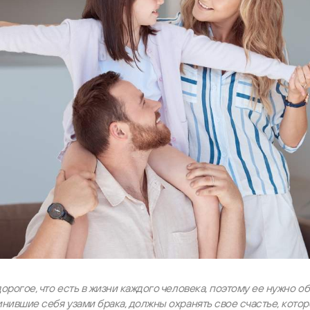
орогое, что есть в жизни каждого человека, поэтому ее нужно об
нившие себя узами брака, должны охранять свое счастье, котор