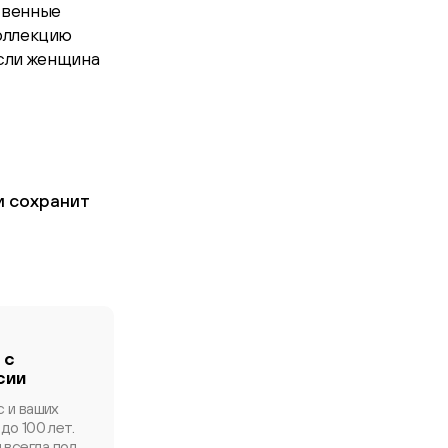
твенные
коллекцию
Если женщина
и сохранит
 с
сии
с и ваших
до 100 лет.
 всегда под