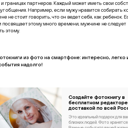
 и границах партнеров. Каждый может иметь свои собс
уг общения. Например, если мужу нравится собирать 
ене не стоит говорить, что он ведет себя, как ребенок. 
и посвящает этому много времени, мужчине не следует
ь этому.
токниги из фото на смартфоне: интересно, легко 
события надолго!
Создайте фотокнигу в
бесплатном редакторе
доставкой по всей Рос
Это идеальный подарок для ва
близких людей. Фото хранятся 
Важные событитя вашей жизни