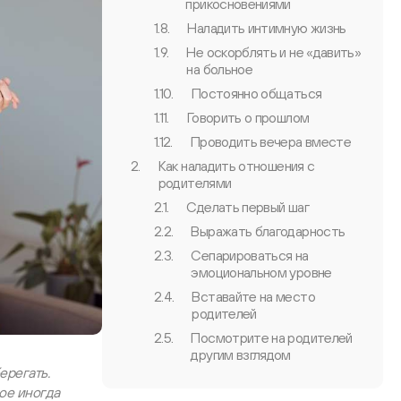
прикосновениями
1.8.
Наладить интимную жизнь
1.9.
Не оскорблять и не «давить»
на больное
1.10.
Постоянно общаться
1.11.
Говорить о прошлом
1.12.
Проводить вечера вместе
2.
Как наладить отношения с
родителями
2.1.
Сделать первый шаг
2.2.
Выражать благодарность
2.3.
Сепарироваться на
эмоциональном уровне
2.4.
Вставайте на место
родителей
2.5.
Посмотрите на родителей
другим взглядом
ерегать.
ое иногда