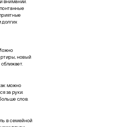
 и внимании.
 спонтанные
 приятные
и долгих
 Можно
артиры, новый
 сближает.
как можно
я за руки.
больше слов.
ль в семейной