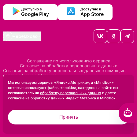
Доступно в
Доступно в
Google Play
App Store
Черемхово
Соглашение по использованию сервиса
Согласие на обработку персональных данных
Согласие на обработку персональных данных с помощью
сервиса Яндекс Метрика
Согласие на обработку персональных данных с помощью
Мы используем сервисы «Яндекс.Метрика», и «Mindbox»
сервиса Mindbox
которые используют файлы «cookie», находясь на сайте вы
Положение по обработке персональных данных
соглашаетесь на
обработку персональных данных
и даете
Политика конфиденциальности
Договор оферты
согласие на обработку данных Яндекс Метрика
и
Mindbox
.
Дизайн сделан в
Uprock
Принять
2005-2026 ©
Проектирование и SEO:
Baklenev SEO
Разработано в
Qualitica