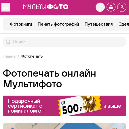
Фотокниги
Печать фотографий
Путешествия
Сдел
Главная
Фотопечать
Фотопечать онлайн
Мультифото
Подарочный
сертификат с
и выше
номиналом от