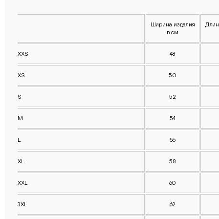
Ширина изделия
Длин
в см
XXS
48
XS
50
S
52
M
54
L
56
XL
58
XXL
60
3XL
62