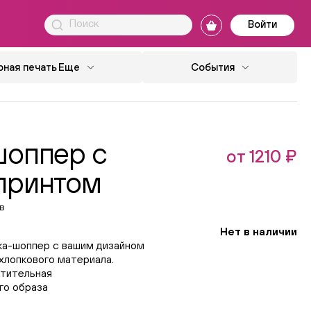
Войти
ная печать
Еще
События
шоппер с
от 1210 ₽
принтом
в
Нет в наличии
ка-шоппер с вашим дизайном
хлопкового материала.
стительная
го образа