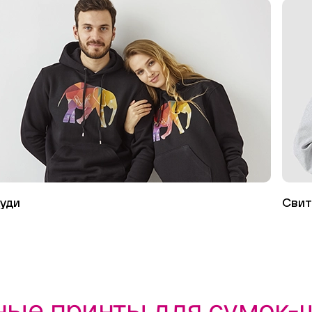
уди
Сви
ные принты для сумок-