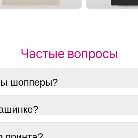
Частые вопросы
ны шопперы?
машинке?
р принта?