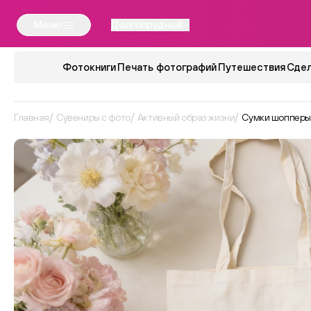
Меню
Долгопрудный
Фотокниги
Печать фотографий
Путешествия
Сдел
Главная
Сувениры с фото
Активный образ жизни
Сумки шопперы