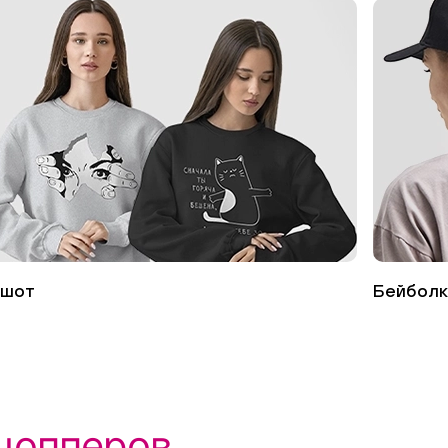
тшот
Бейболк
шопперов