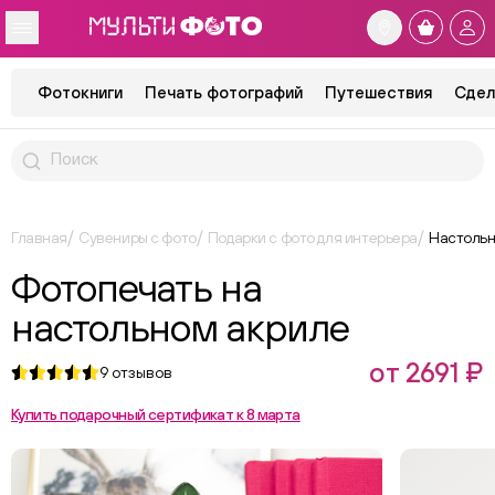
Фотокниги
Печать фотографий
Путешествия
Сдел
Главная
Сувениры с фото
Подарки с фото для интерьера
Настольн
Фотопечать на
настольном акриле
от 2691 ₽
9
отзывов
Купить подарочный сертификат к 8 марта