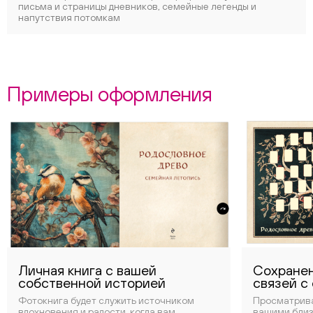
письма и страницы дневников, семейные легенды и
напутствия потомкам
Примеры оформления
Личная книга с вашей
Сохранен
собственной историей
связей с
Фотокнига будет служить источником
Просматрива
вдохновения и радости, когда вам
вашими близ