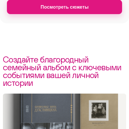
Посмотреть сюжеты
Создайте благородный
семейный альбом с ключевыми
событиями вашей личной
истории