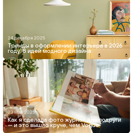
24 декабря 2025
Тренды в оформлении интерьера в 2026
году. 8 идей модного дизайна
23 мая 2025
Как я сделала фото журнал для подруги
— и это вышло круче, чем Vogue