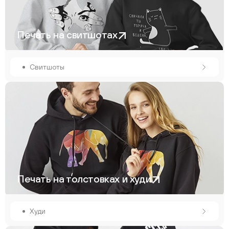
Печать на свитшотах
Свитшоты
Печать на толстовках и худи
Худи