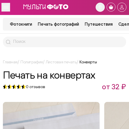
Фотокниги
Печать фотографий
Путешествия
Сдел
Главная
Полиграфия
Листовая печать
Конверты
Печать на конвертах
от 32 ₽
0
отзывов