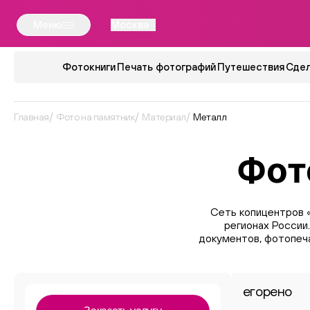
Меню
Москва
Фотокниги
Печать фотографий
Путешествия
Сдел
Главная
Фото на памятник
Материал
Металл
Фот
Сеть копицентров 
регионах России
документов, фотопеча
егорено