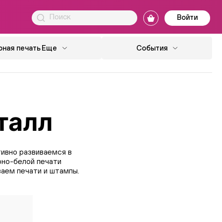
Войти
ная печать
Еще
События
талл
ивно развиваемся в
рно-белой печати
ваем печати и штампы.