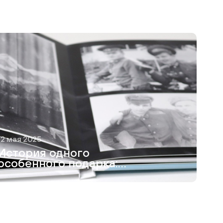
12 мая 2025
История одного
особенного подарка:
как я создавала
фотокнигу для
дедушки