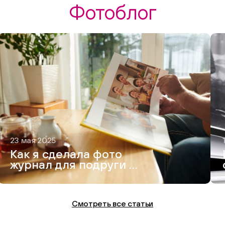
Фотоблог
23 мая 2025
Как я сделала фото
журнал для подруги —
и это вышло круче,
чем Vogue
Смотреть все статьи