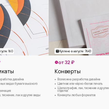
₽
от 32 ₽
икаты
Конверты
зработка дизайна
Возможна разработка дизайна
зных видах бумаги высокого
Цветная или чёрно-белая печать
Шелкография, лак, тиснение и другие
минация
отделки
 тиснение, лак и другие виды
Конверты любых форматов