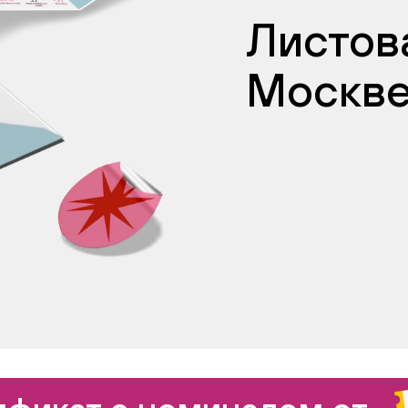
Листова
Москв