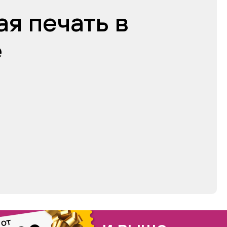
я печать в
е