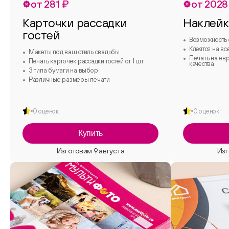
от 281 ₽
от 2028
Карточки рассадки
Наклей
гостей
Возможность 
Клеятся на вс
Макеты под ваш стиль свадьбы
Печать на ев
Печать карточек рассадки гостей от 1 шт
качества
3 типа бумаги на выбор
Различные размеры печати
0 оценок
0 оценок
Купить