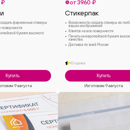
 ₽
от 3960 ₽
ки
Стикерпак
создать фирменные стикеры
Возможность создать стикеры из лю
ваших изображений
е поверхности
Клеятся на все поверхности
ропейской бумаге высокого
Печать на европейской бумаге высок
качества
Доставка по всей России
0 оценок
Купить
Купить