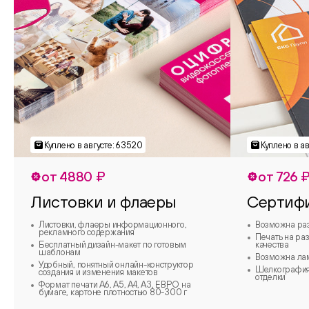
от 4880 ₽
от 726 
Листовки и флаеры
Сертиф
Листовки, флаеры информационного,
Возможна ра
рекламного содержания
Печать на ра
Бесплатный дизайн-макет по готовым
качества
шаблонам
Возможна ла
Удобный, понятный онлайн-конструктор
Шелкография,
создания и изменения макетов
отделки
Формат печати А6, А5, А4, А3, ЕВРО на
бумаге, картоне плотностью 80-300 г