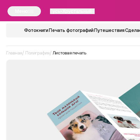
Меню
Гусь-Хрустальный
Фотокниги
Печать фотографий
Путешествия
Сдела
Главная
Полиграфия
Листовая печать