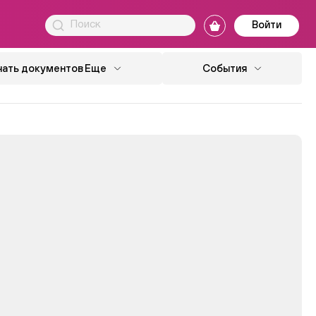
Войти
чать документов
Еще
События