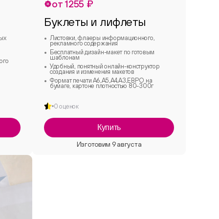
от 1255 ₽
Буклеты и лифлеты
бых
Листовки, флаеры информационного,
рекламного содержания
Бесплатный дизайн-макет по готовым
шаблонам
ого
Удобный, понятный онлайн-конструктор
создания и изменения макетов
Формат печати А6,А5,А4,А3,ЕВРО на
бумаге, картоне плотностью 80-300г
0 оценок
Купить