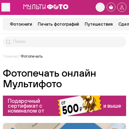
Фотокниги
Печать фотографий
Путешествия
Сдел
Главная
Фотопечать
Фотопечать онлайн
Мультифото
Подарочный
сертификат с
и выше
номиналом от