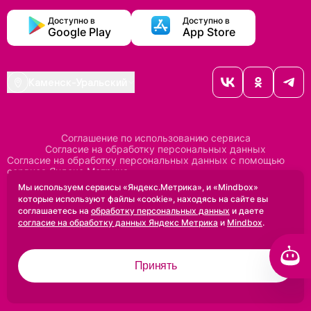
Доступно в
Доступно в
Google Play
App Store
Каменск-Уральский
Соглашение по использованию сервиса
Согласие на обработку персональных данных
Согласие на обработку персональных данных с помощью
сервиса Яндекс Метрика
Согласие на обработку персональных данных с помощью
Мы используем сервисы «Яндекс.Метрика», и «Mindbox»
сервиса Mindbox
которые используют файлы «cookie», находясь на сайте вы
Положение по обработке персональных данных
соглашаетесь на
обработку персональных данных
и даете
Политика конфиденциальности
Договор оферты
согласие на обработку данных Яндекс Метрика
и
Mindbox
.
Дизайн сделан в
Uprock
Принять
2005-2026 ©
Проектирование и SEO:
Baklenev SEO
Разработано в
Qualitica