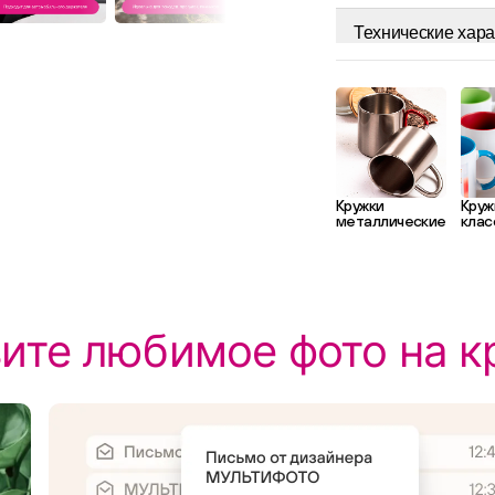
Технические хара
Кружки
Круж
металлические
клас
ите любимое фото на к