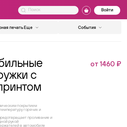
Войти
ная печать
Еще
События
бильные
от 1460 ₽
ружки с
принтом
лическим покрытием
температуру горячих и
предотвращает проливание и
дной рукой
держателей в автомобиле