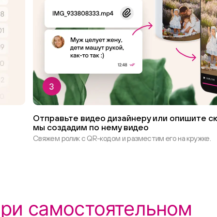
Отправьте видео дизайнеру или опишите сю
мы создадим по нему видео
Свяжем ролик с QR-кодом и разместим его на кружке.
 при самостоятельном