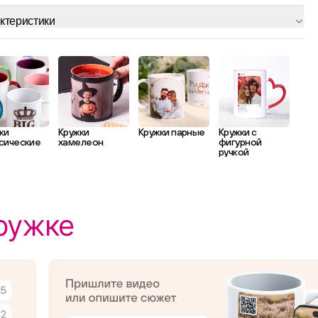
ктеристики
ки
Кружки
Кружки парные
Кружки с
сические
хамелеон
фигурной
ручкой
ружке