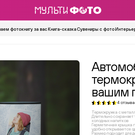
аем фотокнигу за вас
Книга-сказка
Сувениры с фото
Интерьер
Автомо
термок
вашим 
4
отзыва
Термокружка с метал
Длительно сохраняет 
холодных напитков
Герметичная крышка 
удобно открывается о
Размер подходит для 