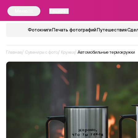
Меню
Кашира
Фотокниги
Печать фотографий
Путешествия
Сдел
Главная
Сувениры с фото
Кружки
Автомобильные термокружки