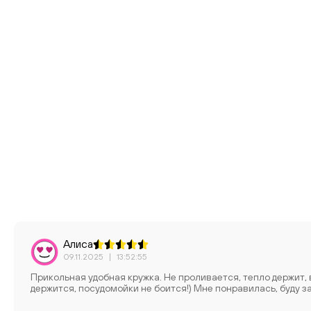
Алиса
09.11.2025
|
13:52:55
Прикольная удобная кружка. Не проливается, тепло держит,
держится, посудомойки не боится!) Мне понравилась, буду з