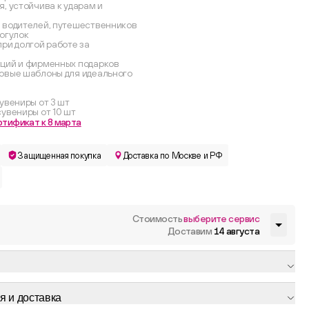
, устойчива к ударам и
 водителей, путешественников
рогулок
ри долгой работе за
ций и фирменных подарков
овые шаблоны для идеального
увениры от 3 шт
увениры от 10 шт
ртификат к 8 марта
Защищенная покупка
Доставка по Москве и РФ
Стоимость
выберите сервис
Доставим
14 августа
я и доставка