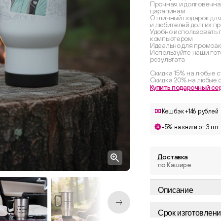
Прочная и долговечная
царапинам
Отличный подарок для
и любителей долгих п
Удобно использовать п
компьютером
Идеально для промоак
Используйте наши гот
результата
Скидка 15% на любые с
Скидка 20% на любые с
Купить подарочный се
Кешбэк +146 рублей
-5% на книги от 3 шт
Доставка
по Кашире
Описание
Срок изготовлени