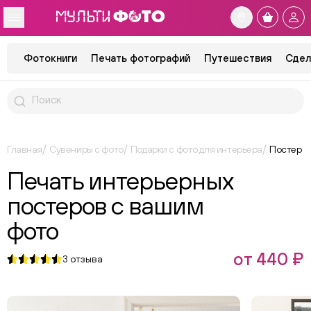
Фотокниги
Печать фотографий
Путешествия
Сдел
Главная
Сувениры с фото
Подарки с фото для интерьера
Постер
Печать интерьерных
постеров с вашим
фото
от 440 ₽
3
отзыва