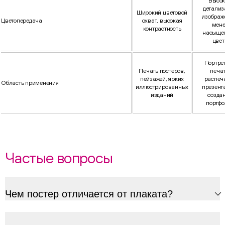
Высок
детализ
Широкий цветовой
изображ
Цветопередача
охват, высокая
мене
контрастность
насыще
цвет
Портре
Печать постеров,
печат
пейзажей, ярких
распеч
Область применения
иллюстрированных
презент
изданий
созда
портфо
Частые вопросы
Чем постер отличается от плаката?