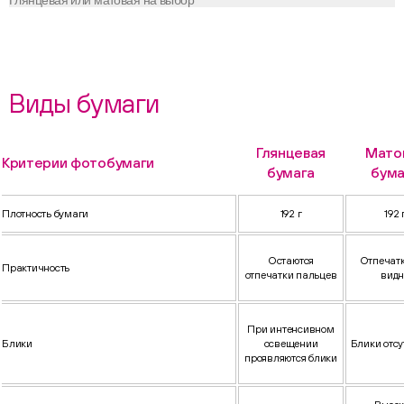
Глянцевая или матовая на выбор
Виды бумаги
Глянцевая
Мато
Критерии фотобумаги
бумага
бума
Плотность бумаги
192 г
192 
Остаются
Отпечатк
Практичность
отпечатки пальцев
видн
При интенсивном
Блики
освещении
Блики отсу
проявляются блики