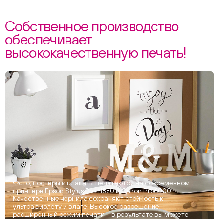
Собственное производство
обеспечивает
высококачественную печать!
Фото, постеры и плакаты печатаются на современном
принтере Epson Stylus Pro 11880 и Canon Pro6000.
Качественные чернила сохраняют стойкость к
ультрафиолету и влаге. Высокое разрешение,
расширенный режим печати – в результате вы можете