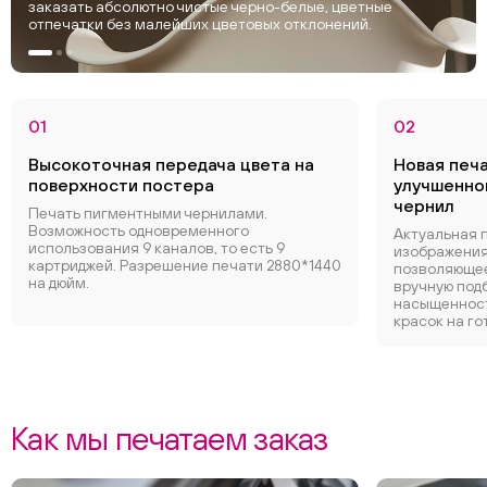
заказать абсолютно чистые черно-белые, цветные
отпечатки без малейших цветовых отклонений.
01
02
Высокоточная передача цвета на
Новая печ
поверхности постера
улучшенно
чернил
Печать пигментными чернилами.
Возможность одновременного
Актуальная 
использования 9 каналов, то есть 9
изображения
картриджей. Разрешение печати 2880*1440
позволяющее
на дюйм.
вручную под
насыщенност
красок на го
Как мы печатаем заказ