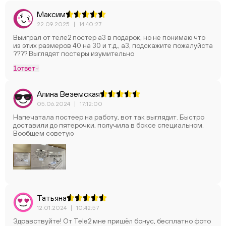
Максим
22.09.2025
|
14:40:27
Выиграл от теле2 постер а3 в подарок, но не понимаю что
из этих размеров 40 на 30 и т.д., а3, подскажите пожалуйста
???? Выглядят постеры изумительно
1
ответ
Алина Веземская
05.06.2024
|
17:12:00
Напечатала постеер на работу, вот так выглядит. Быстро
доставили до пятерочки, получила в боксе специальном.
Вообщем советую
Татьяна
12.01.2024
|
10:42:57
Здравствуйте! От Tele2 мне пришёл бонус, бесплатно фото