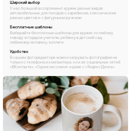
Широкий выбор
У нас большой ассортимент кружек разных видов:
автомобильные, для походов с карабином, классические
разных цветов и с фигурными ручками.
Бесплатные шаблоны
Выбирайте бесплатные шаблоны для кружек по любому
поводу: в подарок учителю, ребёнку в детский сад,
любимому человеку, коллеге.
Удобство
В нашем фоторедакторе можно загружать фотографии не
только с телефона и компьютера, но и из социальных сетей
«ВКонтакте», «Одноклассники» и даже с «Яндекс Диска».