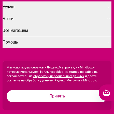
Услуги
Блоги
Все магазины
Помощь
Приложение для печати
Мы используем сервисы «Яндекс.Метрика», и «Mindbox»
которые используют файлы «cookie», находясь на сайте вы
Доступно в
Доступно в
соглашаетесь на
обработку персональных данных
и даете
Google Play
App Store
согласие на обработку данных Яндекс Метрика
и
Mindbox
.
Коломна
Принять