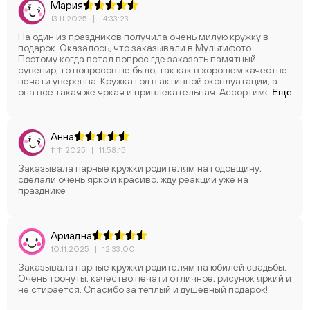
Мария
13.11.2025
|
14:33:23
На один из праздников получила очень милую кружку в
подарок. Оказалось, что заказывали в Мультифото.
Поэтому когда встал вопрос где заказать памятный
сувенир, то вопросов не было, так как в хорошем качестве
печати уверенна. Кружка год в активной эксплуатации, а
она все такая же яркая и привлекательная. Ассортимент
Еще
расширяется. что очень радует! В этот раз выбор пал на
такую милую и чудесную кружку с фигурной ручкой.
Спасибо!
Анна
11.11.2025
|
11:58:15
Заказывала парные кружки родителям на годовщину,
сделали очень ярко и красиво, жду реакции уже на
празднике
Ариадна
10.11.2025
|
12:33:00
Заказывала парные кружки родителям на юбилей свадьбы.
Очень тронуты, качество печати отличное, рисунок яркий и
не стирается. Спасибо за тёплый и душевный подарок!