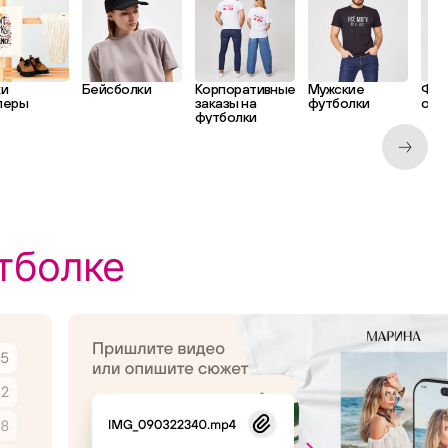
ки
Бейсболки
Корпоративные
Мужские
Фут
перы
заказы на
футболки
ове
футболки
тболке