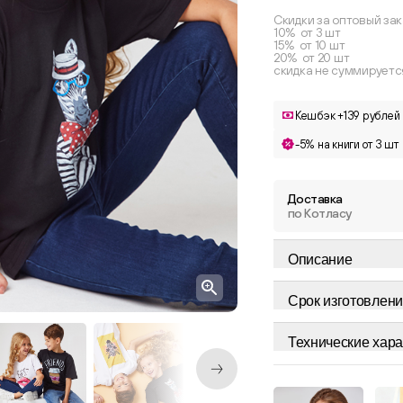
Скидки за оптовый зак
10% от 3 шт
15% от 10 шт
20% от 20 шт
скидка не суммируетс
Кешбэк +139 рублей
-5% на книги от 3 шт
Доставка
по Котласу
Описание
Срок изготовлени
Технические хара