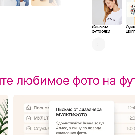
Женские
Сум
футболки
шоп
те любимое фото на фу