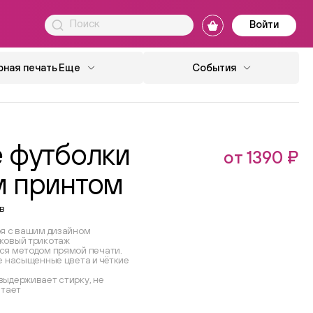
Войти
ная печать
Еще
События
е футболки
от 1390 ₽
м принтом
в
я с вашим дизайном
ковый трикотаж
ся методом прямой печати.
е насыщенные цвета и чёткие
ыдерживает стирку, не
етает