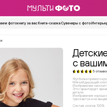
аем фотокнигу за вас
Книга-сказка
Сувениры с фото
Интерьер
ки
Детски
с ваши
5
отзыво
Футболка прямого кро
Мягкий дышащий хлоп
Изображение наносит
Это гарантирует ярки
детали.
Изображение хорошо в
трескается и не выцв
Состав: хлопок 100%