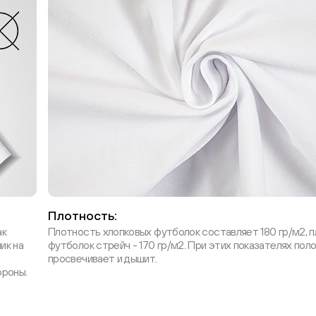
Плотность:
ак
Плотность хлопковых футболок составляет 180 гр/м2, 
ик на
футболок стрейч - 170 гр/м2. При этих показателях поло
просвечивает и дышит.
ороны.