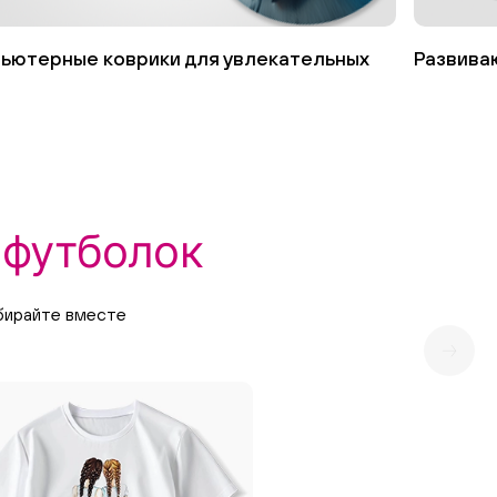
ьютерные коврики для увлекательных
Развива
 футболок
ыбирайте вместе