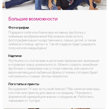
Большие возможности
Фотографии
Подарите себе или близкому человеку футболку с
любимым изображением! Мы можем напечатать
фотографию вашего родственника, семьи, детей, а также
любимого певца, артиста. Такой подарок будет радовать
получателя каждый день!
Надписи
Футболки со слоганами и цитатами привлекают внимание
и отражают вашу уникальность. Можно создать семейные
футболки с номерами, как у спортсменов, или нанести
вдохновляющую и забавную фразу от мамы, которая будет
напоминать о самых тёплых моментах.
Логотипы и принты
Вы художник? У вас есть свой бизнес? Мы напечатаем ваш
логотип или принты для мерча на продажу. Поможем с
форменной одеждой для ваших сотрудников. Работам с
тиражами от 1 штуки.