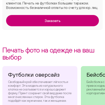
клиентов. Печать на футболках большим тиражом.
Возможность безналичной оплаты по счету для юр. лиц.
Заказать
Печать фото на одежде на ваш
выбор
Футболки оверсайз
Бейсб
Свободный крой обеспечивает лёгкость и
Бейсболка с
комфорт. Эта модель из натурального
превосходны
хлопка не скатывается и хорошо держит
рекламный и
форму. Принт сохранит свой вид даже после
корпоративн
многочисленных стирок. Эта футболка
подойдёт как мужчинам, так и женщинам.