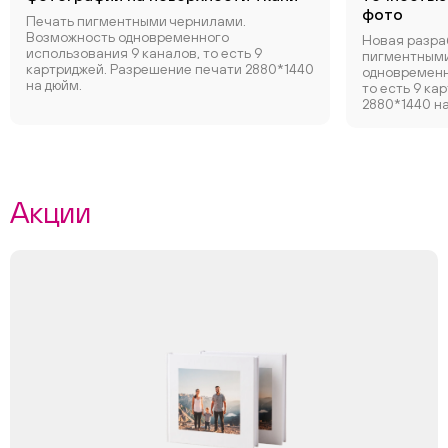
фото
Печать пигментными чернилами.
Возможность одновременного
Новая разра
использования 9 каналов, то есть 9
пигментными
картриджей. Разрешение печати 2880*1440
одновременн
на дюйм.
то есть 9 ка
2880*1440 на
Акции