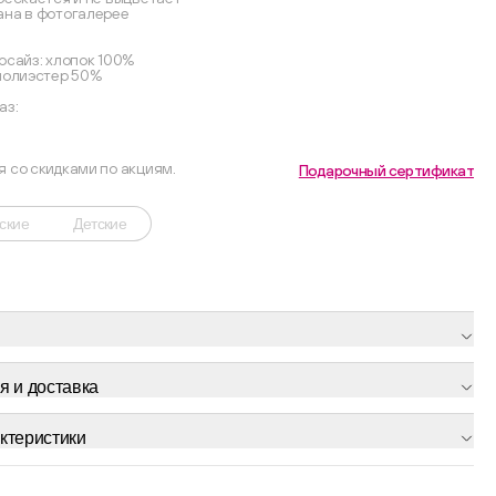
ана в фотогалерее
рсайз: хлопок 100%
 полиэстер 50%
аз:
я со скидками по акциям.
Подарочный сертификат
ские
Детские
я и доставка
ктеристики