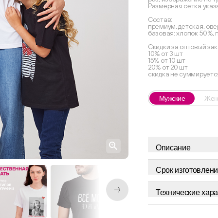
Размерная сетка указ
Состав:
премиум, детская, ове
базовая: хлопок 50%,
Скидки за оптовый зак
10% от 3 шт
15% от 10 шт
20% от 20 шт
скидка не суммируетс
Мужские
Жен
Описание
Срок изготовлени
Технические хара