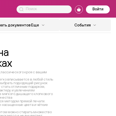
Войти
чать документов
Еще
События
на
ках
классического кроя с вашим
егко вписывается в любой стиль
 выбрать подходящий рисунок
 стать отличным подарком,
актеру и увлечениям
з мягкого дышащего хлопкового
ачества
ся методом прямой печати.
е насыщенные цвета и чёткие
нтом можно стирать множество
рескается и не выцветает