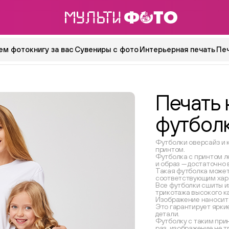
ем фотокнигу за вас
Сувениры с фото
Интерьерная печать
Пе
Печать 
футбол
Футболки оверсайз и 
принтом.
Футболка с принтом л
и образ — достаточно
Такая футболка может
соответствующим хар
Все футболки сшиты и
трикотажа высокого к
Изображение наносит
Это гарантирует ярки
детали.
Футболку с таким при
раз, изображение не т