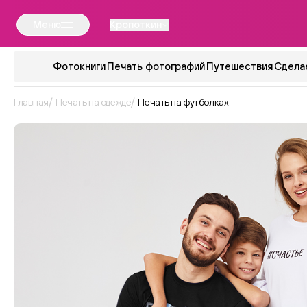
Меню
Кропоткин
Фотокниги
Печать фотографий
Путешествия
Сдела
Главная
Печать на одежде
Печать на футболках