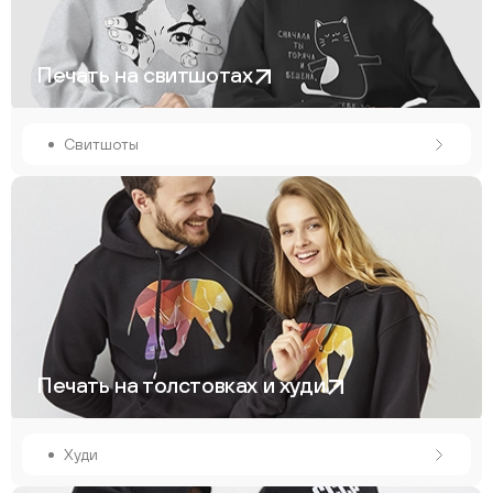
Печать на свитшотах
Свитшоты
Печать на толстовках и худи
Худи