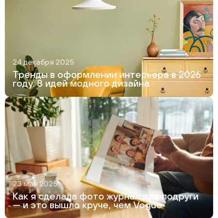
24 декабря 2025
Тренды в оформлении интерьера в 2026
году. 8 идей модного дизайна
23 мая 2025
Как я сделала фото журнал для подруги
— и это вышло круче, чем Vogue