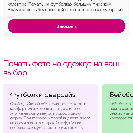
клиентов. Печать на футболках большим тиражом.
Возможность безналичной оплаты по счету для юр. лиц.
Заказать
Печать фото на одежде на ваш
выбор
Футболки оверсайз
Бейсб
Свободный крой обеспечивает лёгкость и
Бейсболка с
комфорт. Эта модель из натурального
превосходны
хлопка не скатывается и хорошо держит
рекламный и
форму. Принт сохранит свой вид даже после
корпоративн
многочисленных стирок. Эта футболка
подойдёт как мужчинам, так и женщинам.