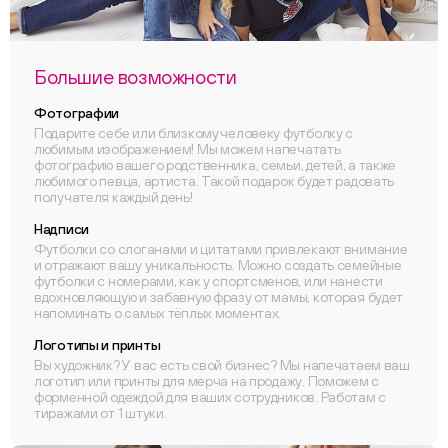
Большие возможности
Фотографии
Подарите себе или близкому человеку футболку с
любимым изображением! Мы можем напечатать
фотографию вашего родственника, семьи, детей, а также
любимого певца, артиста. Такой подарок будет радовать
получателя каждый день!
Надписи
Футболки со слоганами и цитатами привлекают внимание
и отражают вашу уникальность. Можно создать семейные
футболки с номерами, как у спортсменов, или нанести
вдохновляющую и забавную фразу от мамы, которая будет
напоминать о самых тёплых моментах.
Логотипы и принты
Вы художник? У вас есть свой бизнес? Мы напечатаем ваш
логотип или принты для мерча на продажу. Поможем с
форменной одеждой для ваших сотрудников. Работам с
тиражами от 1 штуки.