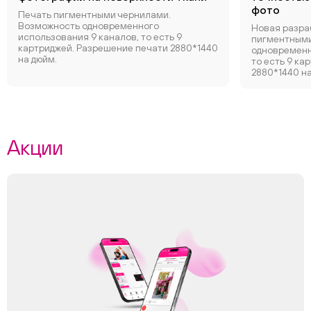
фото
Печать пигментными чернилами.
Возможность одновременного
Новая разра
использования 9 каналов, то есть 9
пигментными
картриджей. Разрешение печати 2880*1440
одновременн
на дюйм.
то есть 9 ка
2880*1440 на
Акции