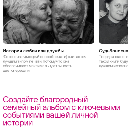
История любви или дружбы
Судьбоносна
Фотопечать (мокрый способ печати) считается
Твердая тканев
лучшим типом печати, потому что она
такой книги буд
обеспечивает максимальную точность
лучшем исполн
цветопередачи.
Создайте благородный
семейный альбом с ключевыми
событиями вашей личной
истории