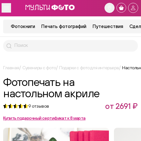
Фотокниги
Печать фотографий
Путешествия
Сдел
Главная
Сувениры с фото
Подарки с фото для интерьера
Настольн
Фотопечать на
настольном акриле
от 2691 ₽
9
отзывов
Купить подарочный сертификат к 8 марта