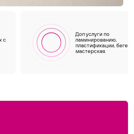
Доп услуги по
х с
ламинированию,
пластификации, бегетн
мастерская.