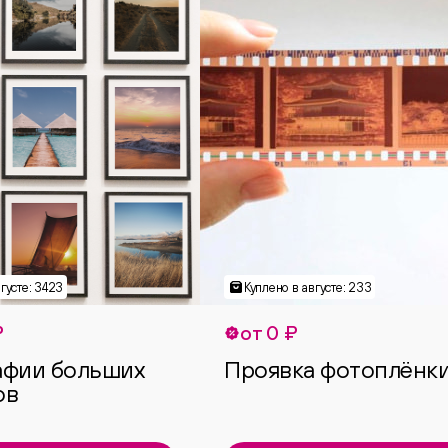
₽
от 0 ₽
афии больших
Проявка фотоплёнк
ов