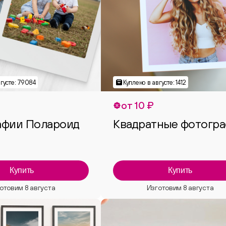
от 10 ₽
афии Полароид
Квадратные фотогр
Купить
Купить