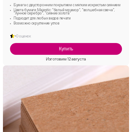
Бумага с двусторонним покрытием с мягким искристым сиянием
Цвета бумаги Majestic: "белый мрамор", "волшебная свеча",
"лунное серебро", "сияние золота"
Подходит для любых видов печати
Возможно скругление углов
0 оценок
Купить