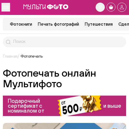
Фотокниги
Печать фотографий
Путешествия
Сдел
Главная
Фотопечать
Фотопечать онлайн
Мультифото
Подарочный
сертификат с
и выше
номиналом от