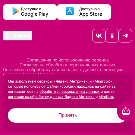
Доступно в
Доступно в
Google Play
App Store
Майкоп
Соглашение по использованию сервиса
Согласие на обработку персональных данных
Согласие на обработку персональных данных с помощью
сервиса Яндекс Метрика
Согласие на обработку персональных данных с помощью
Мы используем сервисы «Яндекс.Метрика», и «Mindbox»
сервиса Mindbox
которые используют файлы «cookie», находясь на сайте вы
Положение по обработке персональных данных
соглашаетесь на
обработку персональных данных
и даете
Политика конфиденциальности
Договор оферты
согласие на обработку данных Яндекс Метрика
и
Mindbox
.
Дизайн сделан в
Uprock
Принять
2005-2026 ©
Проектирование и SEO:
Baklenev SEO
Разработано в
Qualitica