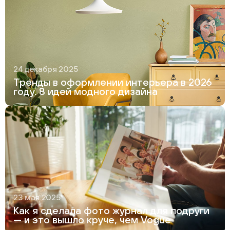
24 декабря 2025
Тренды в оформлении интерьера в 2026
году. 8 идей модного дизайна
23 мая 2025
Как я сделала фото журнал для подруги
— и это вышло круче, чем Vogue