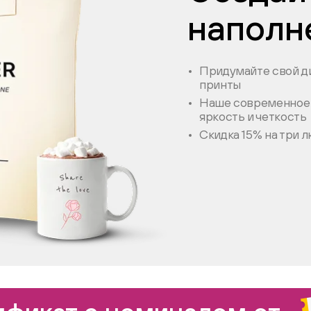
наполн
Придумайте свой ди
принты
Наше современное 
яркость и четкость
Скидка 15% на три 