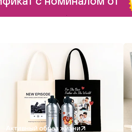
фикат с номиналом от
.
Активный образ жизни