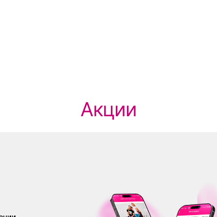
Акции
жении