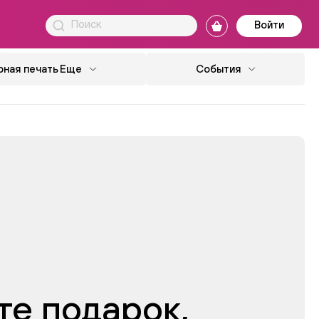
Войти
ная печать
Еще
События
те подарок,