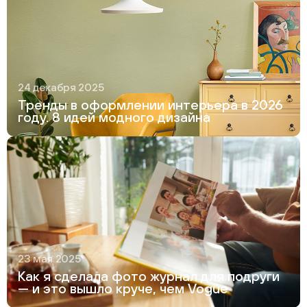
24 декабря 2025
Тренды в оформлении интерьера в 2026
году. 8 идей модного дизайна
23 мая 2025
Как я сделала фото журнал для подруги
— и это вышло круче, чем Vogue