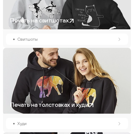
Печать на свитшотах
Свитшоты
Печать на толстовках и худи
Худи