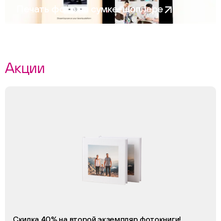
Печать фото на сумке-шоппере
Акции
Скидка 40% на второй экземпляр фотокниги!