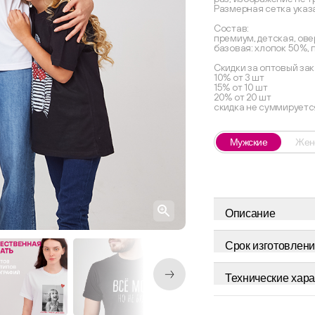
Размерная сетка указ
Состав:
премиум, детская, ове
базовая: хлопок 50%,
Скидки за оптовый зак
10% от 3 шт
15% от 10 шт
20% от 20 шт
скидка не суммируетс
Мужские
Жен
Описание
Срок изготовлени
Технические хара