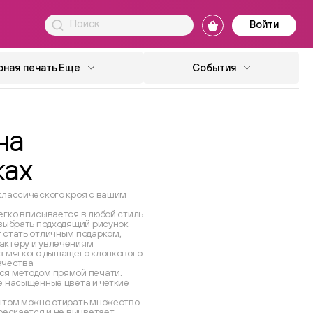
Войти
ная печать
Еще
События
на
ках
классического кроя с вашим
егко вписывается в любой стиль
 выбрать подходящий рисунок
 стать отличным подарком,
актеру и увлечениям
з мягкого дышащего хлопкового
ачества
ся методом прямой печати.
е насыщенные цвета и чёткие
нтом можно стирать множество
рескается и не выцветает