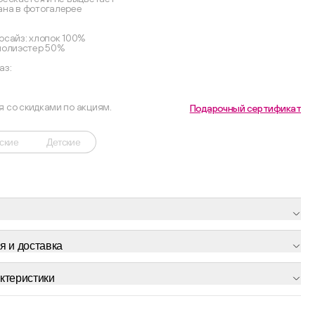
ана в фотогалерее
рсайз: хлопок 100%
 полиэстер 50%
аз:
я со скидками по акциям.
Подарочный сертификат
ские
Детские
я и доставка
ктеристики