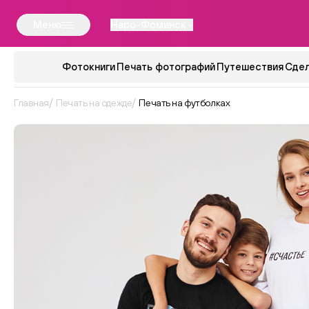
Меню
Наро-Фоминск
Фотокниги
Печать фотографий
Путешествия
Сдел
Главная
Печать на одежде
Печать на футболках