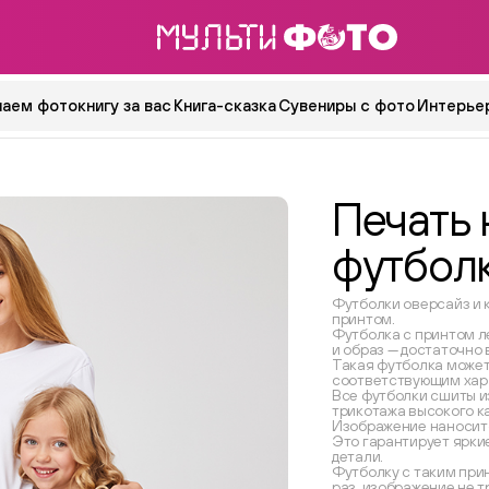
аем фотокнигу за вас
Книга-сказка
Сувениры с фото
Интерьер
Печать 
футбол
Футболки оверсайз и 
принтом.
Футболка с принтом л
и образ — достаточно
Такая футболка может
соответствующим хар
Все футболки сшиты и
трикотажа высокого к
Изображение наносит
Это гарантирует ярки
детали.
Футболку с таким при
раз, изображение не т