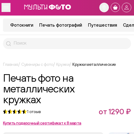
Фотокниги
Печать фотографий
Путешествия
Сдел
Главная
Сувениры с фото
Кружки
Кружки металлические
Печать фото на
металлических
кружках
от 1290 ₽
1
отзыв
Купить подарочный сертификат к 8 марта