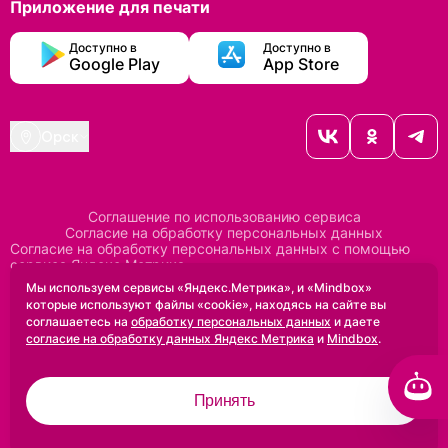
Приложение для печати
Доступно в
Доступно в
Google Play
App Store
Орск
Соглашение по использованию сервиса
Согласие на обработку персональных данных
Согласие на обработку персональных данных с помощью
сервиса Яндекс Метрика
Согласие на обработку персональных данных с помощью
Мы используем сервисы «Яндекс.Метрика», и «Mindbox»
сервиса Mindbox
которые используют файлы «cookie», находясь на сайте вы
Положение по обработке персональных данных
соглашаетесь на
обработку персональных данных
и даете
Политика конфиденциальности
Договор оферты
согласие на обработку данных Яндекс Метрика
и
Mindbox
.
Дизайн сделан в
Uprock
Принять
2005-2026 ©
Проектирование и SEO:
Baklenev SEO
Разработано в
Qualitica