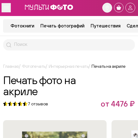
Фотокниги
Печать фотографий
Путешествия
Сдел
Главная
Фотопечать
Интерьерная печать
Печать на акриле
Печать фото на
акриле
от 4476 ₽
7
отзывов